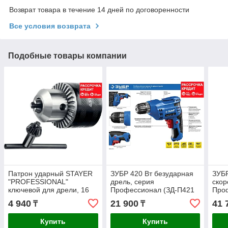
Возврат товара в течение 14 дней по договоренности
Все условия возврата
Подобные товары компании
Патрон ударный STAYER
ЗУБР 420 Вт безударная
ЗУБР
"PROFESSIONAL"
дрель, серия
скор
ключевой для дрели, 16
Профессионал (ЗД-П421
Про
мм, с ключом в комплекте,
ЭР)
2 Э
4 940
21 900
41 
₸
₸
посадочная резьба 1/2",
Купить
Купить