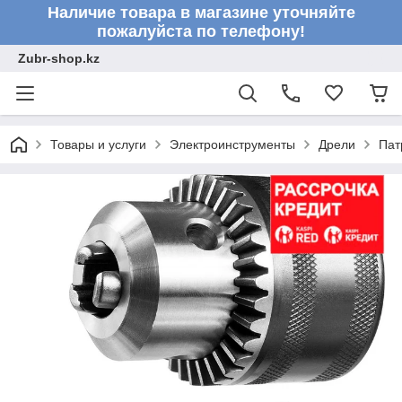
Наличие товара в магазине уточняйте
пожалуйста по телефону!
Zubr-shop.kz
Товары и услуги
Электроинструменты
Дрели
Пат