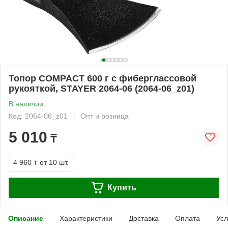
Топор COMPACT 600 г с фиберглассовой
рукояткой, STAYER 2064-06 (2064-06_z01)
В наличии
Код: 2064-06_z01
Опт и розница
5 010
₸
4 960 ₸
от 10 шт.
Купить
Описание
Характеристики
Доставка
Оплата
Усл