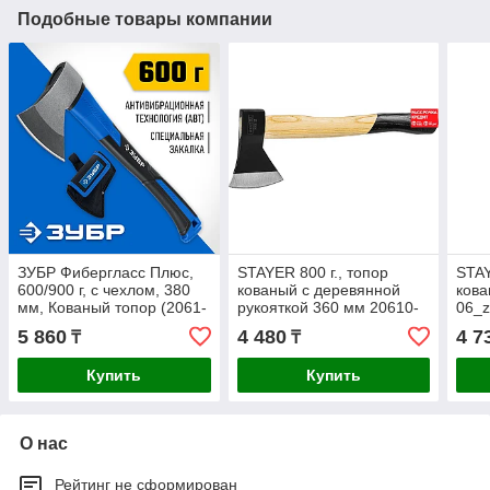
Подобные товары компании
ЗУБР Фибергласс Плюс,
STAYER 800 г., топор
STAY
600/900 г, с чехлом, 380
кованый с деревянной
ков
мм, Кованый топор (2061-
рукояткой 360 мм 20610-
06_
06D_z02)
08_z01
5 860
4 480
4 7
₸
₸
Купить
Купить
О нас
Рейтинг не сформирован