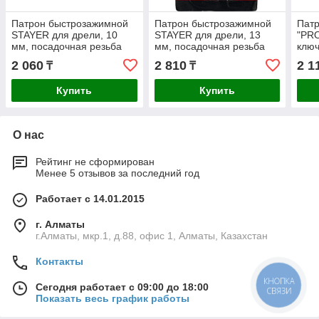
Патрон быстрозажимной
Патрон быстрозажимной
Пат
STAYER для дрели, 10
STAYER для дрели, 13
"PR
мм, посадочная резьба
мм, посадочная резьба
ключ
3/8", Д 0,8-10мм,
1/2", Д 2,0-13мм,
мм, 
2 060
2 810
2 1
₸
₸
пластиковый корпус
пластиковый корпус
поса
Купить
Купить
О нас
Рейтинг не сформирован
Менее 5 отзывов за последний год
Работает с 14.01.2015
г. Алматы
г.Алматы, мкр.1, д.88, офис 1, Алматы, Казахстан
Контакты
КНОПКА
Сегодня работает с 09:00 до 18:00
СВЯЗИ
Показать весь график работы