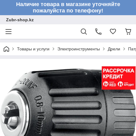
Наличие товара в магазине уточняйте
пожалуйста по телефону!
Zubr-shop.kz
Товары и услуги
Электроинструменты
Дрели
Пат