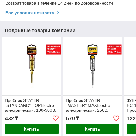
Возврат товара в течение 14 дней по договоренности
Все условия возврата
Подобные товары компании
Пробник STAYER
Пробник STAYER
ЗУБ
"STANDARD" TOPElectro
"MASTER" MAXElectro
НС-
электрический, 100-500В,
электрический, 250В,
Про
140мм, этикетка-флажок
140мм (2572-14_z01)
432
670
122
₸
₸
(2571-14_z01)
Купить
Купить