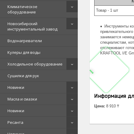
К
Климатическое
Товар - 1 шт
оборудование
Новосибирский
Инструменты ко
инструментальный завод
привлекательного
занимается немец
Водонагреватели
специалистам, ко
отслеживают гото
Кулеры для воды
KRAFTOOL I/E Gmb
Холодильное оборудование
Сушилки для рук
Новинки
Информация дл
Масла и смазки
Цена:
8 910 ₸
Новинки
Ресанта