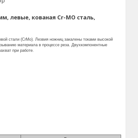
pp
мм, левые, кованая Cr-MO сталь,
ой стали (CrMo). Лезвия ножниц закалены токами высокой
ьзыванию материала в процессе реза. Двухкомпонентные
ахват при работе.