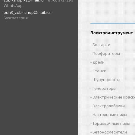
zubr-shop.kz@mail.ru
8 708 9721296
WhatsApp
buh3_zubr-shop@mail.ru
Бухгалтерия
Электроинструмент
Болгарки
Перфораторы
Дрели
Станки
Шуруповерты
Генераторы
Электрические крас
Электролобзики
Настольные пилы
Торцовочные пилы
Бетоносмесители