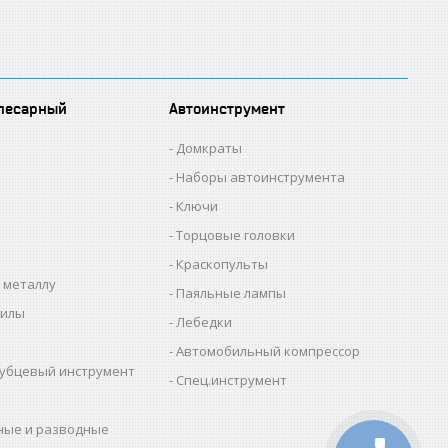
лесарный
Автоинструмент
Домкраты
Наборы автоинструмента
Ключи
Торцовые головки
Краскопульты
 металлу
Паяльные лампы
пилы
Лебедки
Автомобильный компрессор
убцевый инструмент
Спец.инструмент
ные и разводные