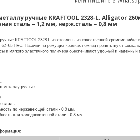
Или пишите в Whatsa
таллу ручные KRAFTOOL 2328-L, Alligator 260
ая сталь – 1,2 мм, нерж.сталь – 0,8 мм
ручные KRAFTOOL 2328-L изготовлены из качественной хромомолибденов
и 62–65 HRC. Насечки на режущих кромках ножниц препятствуют соскал
сы и мягкого эластичного полимера обеспечивают удобный и надежный з
.
по металлу ручные.
й.
o сталь.
ность по нержавеющей стали - 0.8 мм.
ность для холоднокатанной стали - 0.8 мм.
формация: