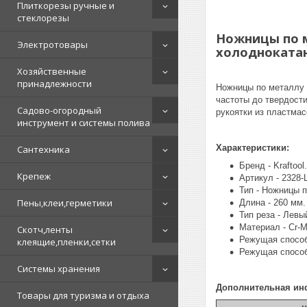
Плиткорезы ручные и
стеклорезы
Ножницы по ме
Электротовары
холоднокатанн
Хозяйственные
принадлежности
Ножницы по металлу 
частоты до твердост
Садово-огородный
рукоятки из пластмас
инструмент и системы полива
Характеристики:
Сантехника
Бренд - Kraftool.
Крепеж
Артикул - 2328-L
Тип - Ножницы 
Пены,клеи,герметики
Длина - 260 мм.
Тип реза - Левы
Материал - Cr-M
Скотч,ленты
Режущая способ
клеящие,пленки,сетки
Режущая способ
Системы хранения
Дополнительная ин
Товары для туризма и отдыха