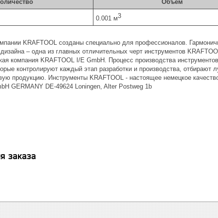
оличество
Объем
3
0.001 м
мпании KRAFTOOL созданы специально для профессионалов. Гармонично
 дизайна – одна из главных отличительных черт инструментов KRAFTOOL
кая компания KRAFTOOL I/E GmbH. Процесс производства инструмент
торые контролируют каждый этап разработки и производства, отбирают
вую продукцию. Инструменты KRAFTOOL - настоящее немецкое качество
H GERMANY DE-49624 Loningen, Alter Postweg 1b
я заказа