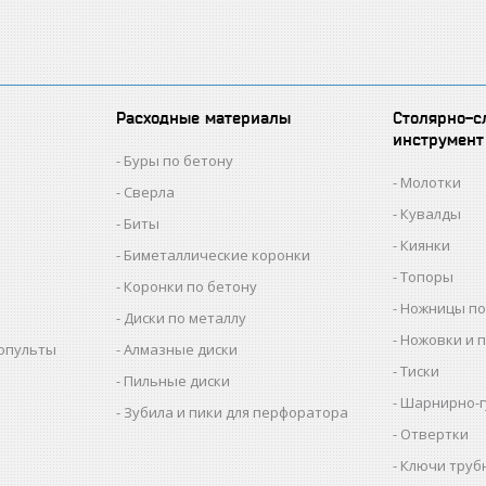
Расходные материалы
Столярно-с
инструмент
Буры по бетону
Молотки
Сверла
Кувалды
Биты
Киянки
Биметаллические коронки
Топоры
Коронки по бетону
Ножницы по
Диски по металлу
Ножовки и 
копульты
Алмазные диски
Тиски
Пильные диски
Шарнирно-г
Зубила и пики для перфоратора
Отвертки
Ключи труб