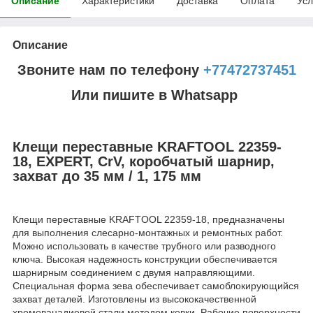
Описание
Характеристики
Доставка
Оплата
Усл
Описание
Звоните нам по телефону
+77472737451
Или пишите в Whatsapp
Клещи переставные KRAFTOOL 22359-
18, EXPERT, CrV, коробчатый шарнир,
захват до 35 мм / 1, 175 мм
Клещи переставные KRAFTOOL 22359-18, предназначены
для выполнения слесарно-монтажных и ремонтных работ.
Можно использовать в качестве трубного или разводного
ключа. Высокая надежность конструкции обеспечивается
шарнирным соединением с двумя направляющими.
Специальная форма зева обеспечивает самоблокирующийся
захват деталей. Изготовлены из высококачественной
хромованадиевой стали методом ковки. Рабочие поверхности