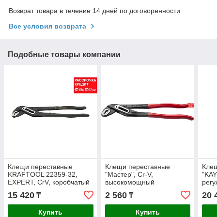
Возврат товара в течение 14 дней по договоренности
Все условия возврата
Подобные товары компании
Клещи переставные
Клещи переставные
Кле
KRAFTOOL 22359-32,
"Мастер", Сr-V,
"KAY
EXPERT, CrV, коробчатый
высокомощный
регу
шарнир, захват до 48 мм /
коробчатый шарнир,
захв
15 420
2 560
20 
₸
₸
1 1/2, 300 мм
250мм, ЗУБР (2242-
KRA
24_z01)
Купить
Купить