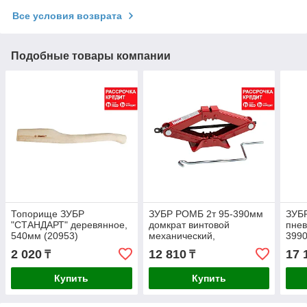
Все условия возврата
Подобные товары компании
Топорище ЗУБР
ЗУБР РОМБ 2т 95-390мм
ЗУБР
"СТАНДАРТ" деревянное,
домкрат винтовой
пнев
540мм (20953)
механический,
3990
Профессионал (43040-2)
2 020
12 810
17 
₸
₸
Купить
Купить