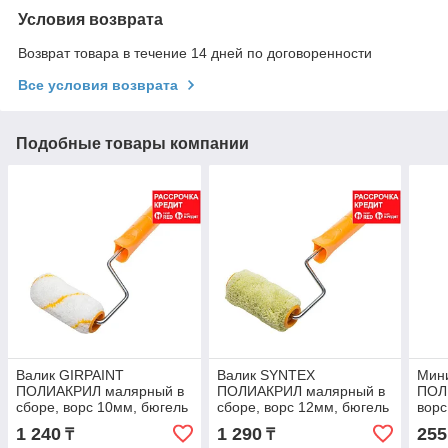
Условия возврата
Возврат товара в течение 14 дней по договоренности
Все условия возврата
Подобные товары компании
Валик GIRPAINT
Валик SYNTEX
Мин
ПОЛИАКРИЛ малярный в
ПОЛИАКРИЛ малярный в
ПОЛ
сборе, ворс 10мм, бюгель
сборе, ворс 12мм, бюгель
ворс
6мм, 30х100мм, STAYER
6мм, 30х100мм, STAYER
15х7
1 240
1 290
255
₸
₸
Master (0315-10)
Master (0319-10)
(058