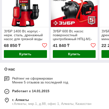
ЗУБР 1400 Вт, корпус -
ЗУБР 600 Вт, насос
ЗУБ
нерж. сталь, дренажный
поверхностный
дрен
насос для грязной воды
центробежный НПЦ-М1-
мин
НПГ-М3-1400-С Мастер
600 Мастер
отка
68 850
41 840
22 
₸
₸
400)
Купить
Купить
О нас
Рейтинг не сформирован
Менее 5 отзывов за последний год
Работает с 14.01.2015
г. Алматы
г.Алматы, мкр.1, д.88, офис 1, Алматы, Казахстан