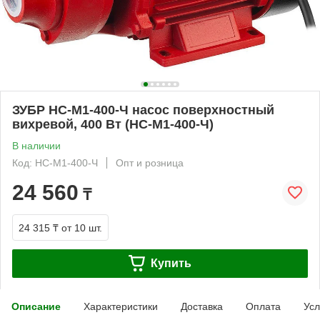
ЗУБР НС-М1-400-Ч насос поверхностный
вихревой, 400 Вт (НС-М1-400-Ч)
В наличии
Код: НС-М1-400-Ч
Опт и розница
24 560
₸
24 315 ₸
от 10 шт.
Купить
Описание
Характеристики
Доставка
Оплата
Усл