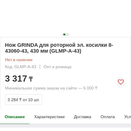
Нож GRINDA для роторной эл. косилки 8-
43060-43, 430 мм (GLMP-A-43)
Нет в наличии
Код: GLMP-A-43
Опт и розница
3 317
₸
Минимальная сумма заказа на сайте — 5 000 ₸
3 284 ₸
от 10 шт.
Описание
Характеристики
Доставка
Оплата
Усл