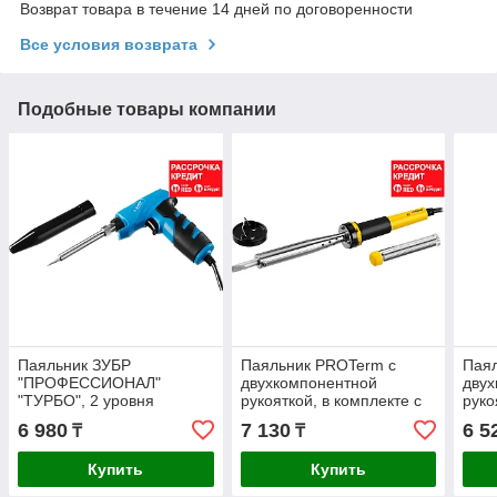
Возврат товара в течение 14 дней по договоренности
Все условия возврата
Подобные товары компании
Паяльник ЗУБР
Паяльник PROTerm с
Паял
"ПРОФЕССИОНАЛ"
двухкомпонентной
двух
"ТУРБО", 2 уровня
рукояткой, в комплекте с
руко
мощности, пистолетная
припоем и подставкой,
жало
6 980
7 130
6 5
₸
₸
рукоятка, 30Вт и 130Вт,
жало - клин, STAYER
PROT
конус (55408_z01)
комп
Купить
Купить