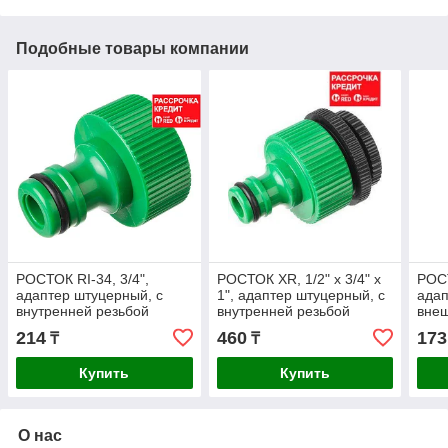
Подобные товары компании
РОСТОК RI-34, 3/4",
РОСТОК XR, 1/2" x 3/4" x
РОСТ
адаптер штуцерный, с
1", адаптер штуцерный, с
адап
внутренней резьбой
внутренней резьбой
внеш
(426351)
(426355)
(426
214
460
173
₸
₸
Купить
Купить
О нас