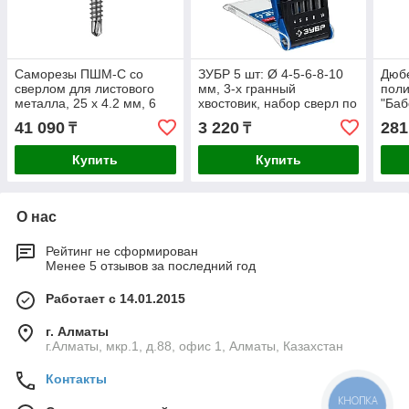
Саморезы ПШМ-С со
ЗУБР 5 шт: Ø 4-5-6-8-10
Дюб
сверлом для листового
мм, 3-х гранный
поли
металла, 25 х 4.2 мм, 6
хвостовик, набор сверл по
"Баб
000 шт, ЗУБР (4-300210-
бетону усиленных 2916-
конс
41 090
3 220
281
₸
₸
42-025)
H5_z01 Профессионал
оци
само
Купить
Купить
О нас
Рейтинг не сформирован
Менее 5 отзывов за последний год
Работает с 14.01.2015
г. Алматы
г.Алматы, мкр.1, д.88, офис 1, Алматы, Казахстан
Контакты
КНОПКА