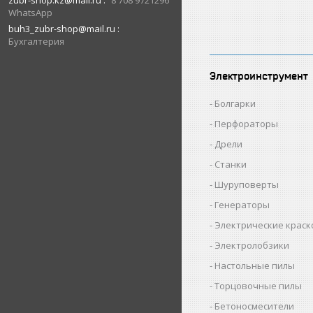
zubr-shop.kz@mail.ru
8 708 9721296
WhatsApp
buh3_zubr-shop@mail.ru
Бухгалтерия
Электроинструмент
Болгарки
Перфораторы
Дрели
Станки
Шуруповерты
Генераторы
Электрические крас
Электролобзики
Настольные пилы
Торцовочные пилы
Бетоносмесители