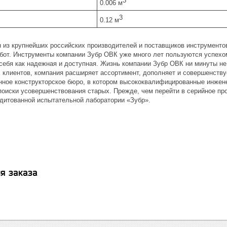
3
0.006 м
3
0.12 м
н из крупнейших российских производителей и поставщиков инструментов
от. Инструменты компании Зубр ОВК уже много лет пользуются успехом
себя как надежная и доступная. Жизнь компании Зубр ОВК ни минуты не
 клиентов, компания расширяет ассортимент, дополняет и совершенству
нное конструкторское бюро, в котором высококвалифицированные инжен
поиски усовершенствования старых. Прежде, чем перейти в серийное про
дитованной испытательной лаборатории «Зубр».
я заказа