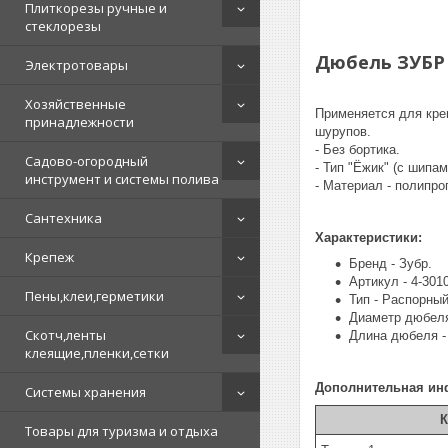
Плиткорезы ручные и
стеклорезы
Дюбель ЗУБР 
Электротовары
Хозяйственные
Применяется для кре
принадлежности
шурупов.
- Без бортика.
Садово-огородный
- Тип "Ёжик" (с шипам
инструмент и системы полива
- Материал - полипро
Сантехника
Характеристики:
Крепеж
Бренд - Зубр.
Артикул - 4-301
Пены,клеи,герметики
Тип - Распорный
Диаметр дюбеля
Скотч,ленты
Длина дюбеля -
клеящие,пленки,сетки
Дополнительная ин
Системы хранения
К
Товары для туризма и отдыха