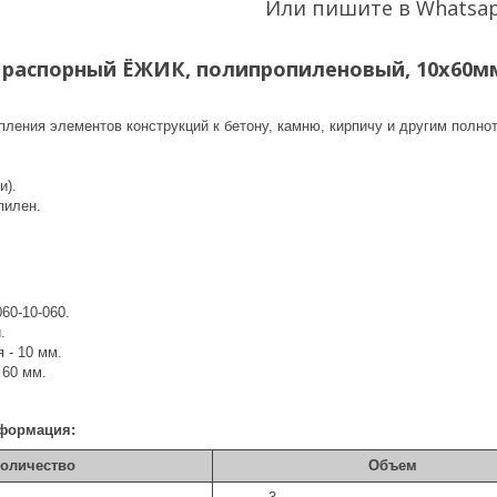
Или пишите в Whatsa
распорный ЁЖИК, полипропиленовый, 10х60мм, 
пления элементов конструкций к бетону, камню, кирпичу и другим пол
и).
пилен.
060-10-060.
.
 - 10 мм.
 60 мм.
формация:
оличество
Объем