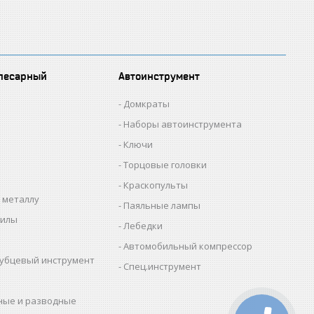
лесарный
Автоинструмент
Домкраты
Наборы автоинструмента
Ключи
Торцовые головки
Краскопульты
 металлу
Паяльные лампы
пилы
Лебедки
Автомобильный компрессор
убцевый инструмент
Спец.инструмент
ные и разводные