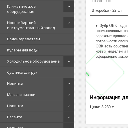
Товар - 1 шт
Климатическое
В коробке - 22 шт
оборудование
Новосибирский
Зубр ОВК - оди
инструментальный завод
промышленных раб
зарекомендовала 
Водонагреватели
потребности своих
ОВК есть собстве
Кулеры для воды
новых моделей и 
официально аккре
Холодильное оборудование
Сушилки для рук
Новинки
Масла и смазки
Информация дл
Новинки
Цена:
3 250 ₸
Ресанта