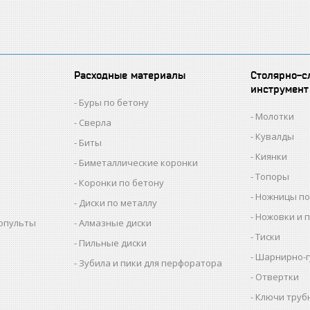
Расходные материалы
Столярно-с
инструмент
Буры по бетону
Молотки
Сверла
Кувалды
Биты
Киянки
Биметаллические коронки
Топоры
Коронки по бетону
Ножницы по
Диски по металлу
Ножовки и 
копульты
Алмазные диски
Тиски
Пильные диски
Шарнирно-г
Зубила и пики для перфоратора
Отвертки
Ключи труб