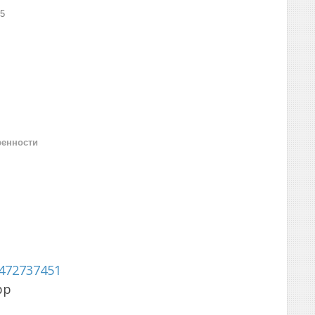
5
ренности
472737451
pp