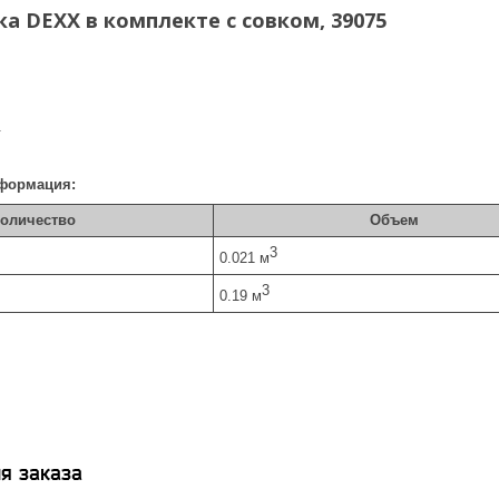
а DEXX в комплекте с совком, 39075
.
формация:
оличество
Объем
3
0.021 м
3
0.19 м
я заказа