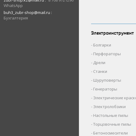
zubr-shop.kz@mail.ru
8 708 9721296
WhatsApp
buh3_zubr-shop@mail.ru
Бухгалтерия
Электроинструмент
Болгарки
Перфораторы
Дрели
Станки
Шуруповерты
Генераторы
Электрические крас
Электролобзики
Настольные пилы
Торцовочные пилы
Бетоносмесители