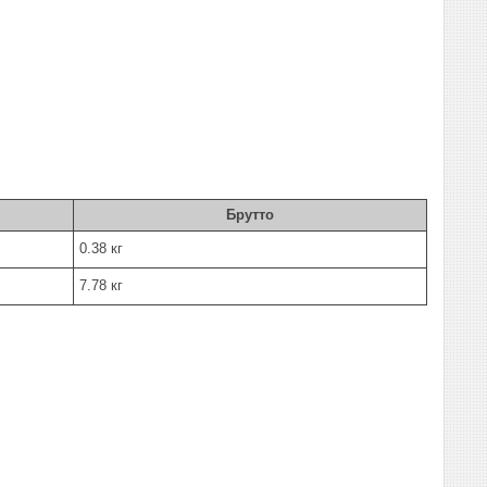
Брутто
0.38 кг
7.78 кг