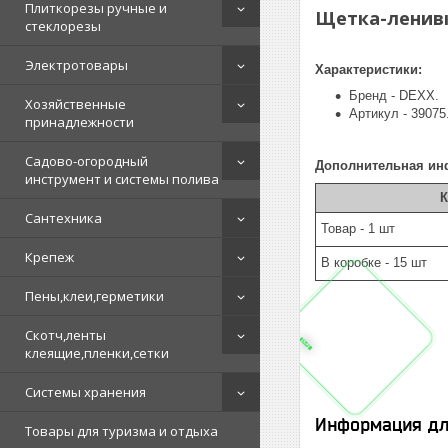
Плиткорезы ручные и
Щетка-ленивк
стеклорезы
Электротовары
Характеристики:
Бренд - DEXX.
Хозяйственные
Артикул - 39075
принадлежности
Садово-огородный
Дополнительная ин
инструмент и системы полива
К
Сантехника
Товар - 1 шт
Крепеж
В коробке - 15 шт
Пены,клеи,герметики
Скотч,ленты
клеящие,пленки,сетки
Системы хранения
Информация дл
Товары для туризма и отдыха