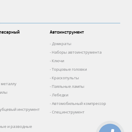
лесарный
Автоинструмент
Домкраты
Наборы автоинструмента
Ключи
Торцовые головки
Краскопульты
 металлу
Паяльные лампы
пилы
Лебедки
Автомобильный компрессор
убцевый инструмент
Спец.инструмент
ные и разводные