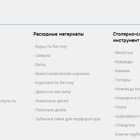
Расходные материалы
Столярно-с
инструмент
Буры по бетону
Молотки
Сверла
Кувалды
Биты
Киянки
Биметаллические коронки
Топоры
Коронки по бетону
Ножницы по
Диски по металлу
Ножовки и 
копульты
Алмазные диски
Тиски
Пильные диски
Шарнирно-г
Зубила и пики для перфоратора
Отвертки
Ключи труб