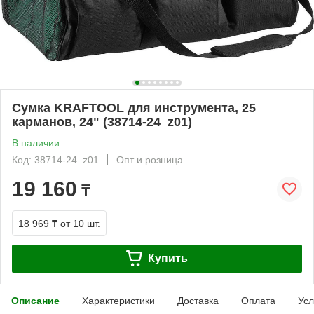
Сумка KRAFTOOL для инструмента, 25
карманов, 24" (38714-24_z01)
В наличии
Код: 38714-24_z01
Опт и розница
19 160
₸
18 969 ₸
от 10 шт.
Купить
Описание
Характеристики
Доставка
Оплата
Усл