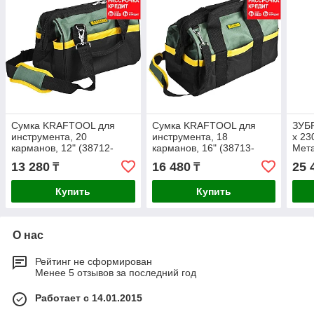
Сумка KRAFTOOL для
Сумка KRAFTOOL для
ЗУБР
инструмента, 20
инструмента, 18
x 23
карманов, 12" (38712-
карманов, 16" (38713-
Мета
12_z01)
16_z01)
инст
13 280
16 480
25 
₸
₸
Про
20_z
Купить
Купить
О нас
Рейтинг не сформирован
Менее 5 отзывов за последний год
Работает с 14.01.2015