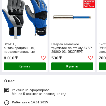
ЗУБР L,
Сверло алмазное
Кист
антивибрационные,
трубчатое по стеклу ЗУБР
"УН
профессиональные
29860-03, ЭКСПЕРТ,
свет
комбинированные
зерно 100, 3 мм
щети
8 010
530
700
₸
₸
перчатки для тяжелых
ручк
мех. работ МОНТАЖНИК
025)
Купить
Купить
11475-L
О нас
Рейтинг не сформирован
Менее 5 отзывов за последний год
Работает с 14.01.2015