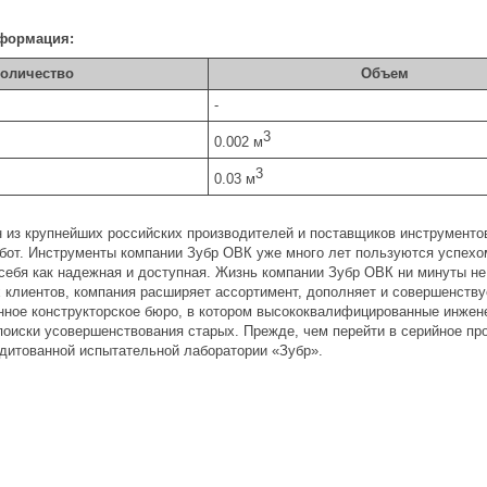
формация:
оличество
Объем
-
3
0.002 м
3
0.03 м
н из крупнейших российских производителей и поставщиков инструментов
от. Инструменты компании Зубр ОВК уже много лет пользуются успехом
себя как надежная и доступная. Жизнь компании Зубр ОВК ни минуты не
 клиентов, компания расширяет ассортимент, дополняет и совершенству
нное конструкторское бюро, в котором высококвалифицированные инжен
поиски усовершенствования старых. Прежде, чем перейти в серийное про
дитованной испытательной лаборатории «Зубр».