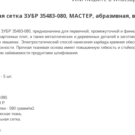
сетка ЗУБР 35483-080, МАСТЕР, абразивная, во
ЗУБР 35483-080, предназначена для первичной, промежуточной и финиш
артонных плит, а также металлических и деревянных деталей и заготов
машинах. Электростатический способ нанесения карбида кремния обесп
ерхности. Прочная тканевая основа имеет повышенную гибкость и стойко
ом забиваемости продуктами шлифования.
- 5 шт.
-080.
 P.
ки - 580 грамм/м2.
еская ткань.
ьная сетка.
.