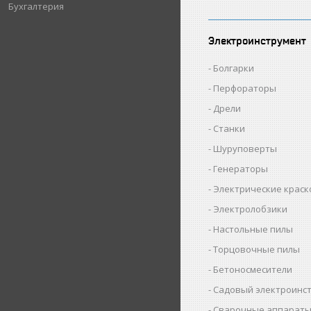
Бухгалтерия
Электроинструмент
Болгарки
Перфораторы
Дрели
Станки
Шуруповерты
Генераторы
Электрические крас
Электролобзики
Настольные пилы
Торцовочные пилы
Бетоносмесители
Садовый электроинс
Сварочные аппарат