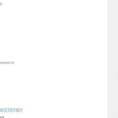
80
ренности
472737451
pp