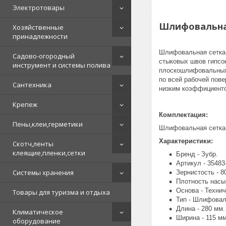
Электротовары
Шлифовальная 
Хозяйственные
принадлежности
Шлифовальная сетка 
Садово-огородный
стыковых швов гипсок
инструмент и системы полива
плоскошлифовальных 
по всей рабочей пов
Сантехника
низким коэффициент
Крепеж
Комплектация:
Пены,клеи,герметики
Шлифовальная сетка 
Характеристики:
Скотч,ленты
клеящие,пленки,сетки
Бренд - Зубр.
Артикул - 35483
Системы хранения
Зернистость - 80
Плотность насып
Основа - Технич
Товары для туризма и отдыха
Тип - Шлифовал
Длина - 280 мм.
Климатическое
Ширина - 115 мм
оборудование