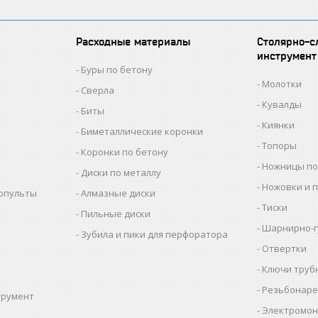
Расходные материалы
Столярно-с
инструмент
Буры по бетону
Молотки
Сверла
Кувалды
Биты
Киянки
Биметаллические коронки
Топоры
Коронки по бетону
Ножницы по
Диски по металлу
Ножовки и 
копульты
Алмазные диски
Тиски
Пильные диски
Шарнирно-г
Зубила и пики для перфоратора
Отвертки
Ключи труб
Резьбонаре
трумент
Электромон
ы