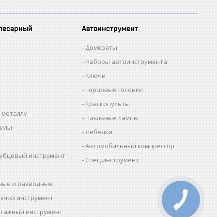
лесарный
Автоинструмент
Домкраты
Наборы автоинструмента
Ключи
Торцовые головки
Краскопульты
 металлу
Паяльные лампы
пилы
Лебедки
Автомобильный компрессор
убцевый инструмент
Спец.инструмент
ные и разводные
зной инструмент
тажный инструмент