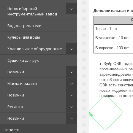
Новосибирский
Дополнительная ин
инструментальный завод
К
Водонагреватели
Товар - 1 шт
Кулеры для воды
В упаковке - 10 шт
В коробке - 100 шт
Холодильное оборудование
Сушилки для рук
Зубр ОВК - оди
промышленных раб
Новинки
зарекомендовала 
потребности своих
Масла и смазки
ОВК есть собстве
новых моделей и 
Новинки
официально аккре
Ресанта
Новинки
Новости