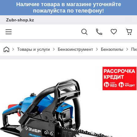
Наличие товара в магазине уточняйте
пожалуйста по телефону!
Zubr-shop.kz
Товары и услуги
Бензоинструмент
Бензопилы
Пи