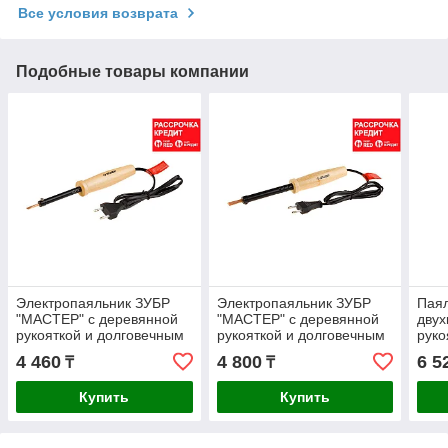
Все условия возврата
Подобные товары компании
Электропаяльник ЗУБР
Электропаяльник ЗУБР
Паял
"МАСТЕР" с деревянной
"МАСТЕР" с деревянной
двух
рукояткой и долговечным
рукояткой и долговечным
руко
жалом, форма клин, 40Вт
жалом, форма клин 60Вт
жало
4 460
4 800
6 5
₸
₸
(55405-40_z01)
(55405-60)
PROT
комп
Купить
Купить