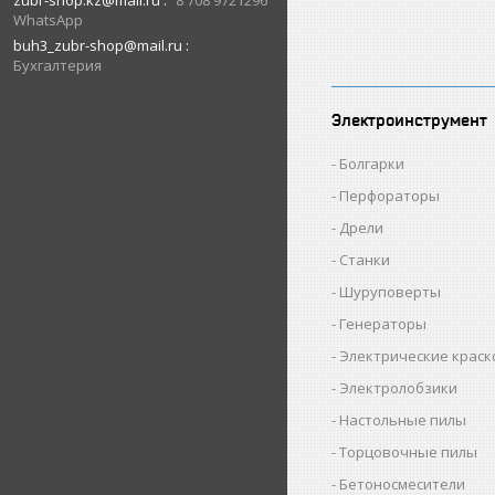
zubr-shop.kz@mail.ru
8 708 9721296
WhatsApp
buh3_zubr-shop@mail.ru
Бухгалтерия
Электроинструмент
Болгарки
Перфораторы
Дрели
Станки
Шуруповерты
Генераторы
Электрические крас
Электролобзики
Настольные пилы
Торцовочные пилы
Бетоносмесители