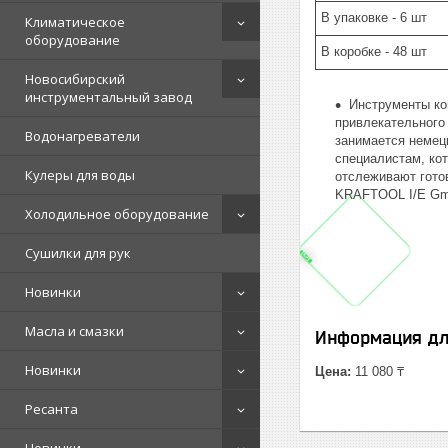
В упаковке - 6 шт
Климатическое
оборудование
В коробке - 48 шт
Новосибирский
инструментальный завод
Инструменты ко
привлекательного
Водонагреватели
занимается немец
специалистам, ко
Кулеры для воды
отслеживают гото
KRAFTOOL I/E Gmb
Холодильное оборудование
Сушилки для рук
Новинки
Масла и смазки
Информация дл
Новинки
Цена:
11 080 ₸
Ресанта