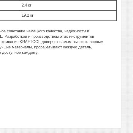
2.4 кг
19.2 кг
е сочетание немецкого качества, надёжности и
. Разработкой и производством этих инструментов
ов компания KRAFTOOL доверяет самым высококлассным
 лучшие материалы, прорабатывают каждую деталь,
 доступное каждому.