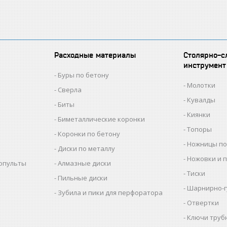
Расходные материалы
Столярно-с
инструмент
Буры по бетону
Молотки
Сверла
Кувалды
Биты
Киянки
Биметаллические коронки
Топоры
Коронки по бетону
Ножницы по
Диски по металлу
Ножовки и 
копульты
Алмазные диски
Тиски
Пильные диски
Шарнирно-г
Зубила и пики для перфоратора
Отвертки
Ключи труб