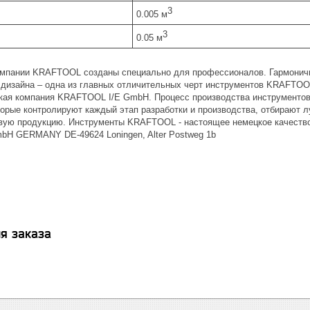
3
0.005 м
3
0.05 м
мпании KRAFTOOL созданы специально для профессионалов. Гармонично
 дизайна – одна из главных отличительных черт инструментов KRAFTOOL
кая компания KRAFTOOL I/E GmbH. Процесс производства инструмент
торые контролируют каждый этап разработки и производства, отбирают
вую продукцию. Инструменты KRAFTOOL - настоящее немецкое качество
H GERMANY DE-49624 Loningen, Alter Postweg 1b
я заказа