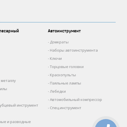
лесарный
Автоинструмент
Домкраты
Наборы автоинструмента
Ключи
Торцовые головки
Краскопульты
 металлу
Паяльные лампы
пилы
Лебедки
Автомобильный компрессор
убцевый инструмент
Спец.инструмент
ные и разводные