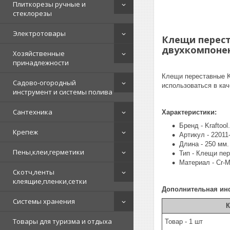
Плиткорезы ручные и
стеклорезы
Электротовары
Клещи перест
двухкомпонен
Хозяйственные
принадлежности
Клещи переставные K
Садово-огородный
использоваться в кач
инструмент и системы полива
Сантехника
Характеристики:
Бренд - Kraftool.
Крепеж
Артикул - 22011-
Длина - 250 мм.
Пены,клеи,герметики
Тип - Клещи пе
Материал - Cr-M
Скотч,ленты
клеящие,пленки,сетки
Дополнительная ин
Системы хранения
К
Товары для туризма и отдыха
Товар - 1 шт