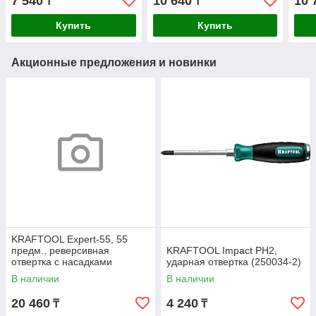
7 540
10 640
10 
₸
₸
пластиной KERAMO
(251
29175-H5
Купить
Купить
Акционные предложения и новинки
KRAFTOOL Expert-55, 55
предм., реверсивная
KRAFTOOL Impact PH2,
отвертка с насадками
ударная отвертка (250034-2)
(25554-H55)
В наличии
В наличии
20 460
4 240
₸
₸