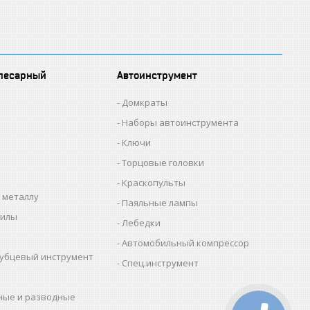
лесарный
Автоинструмент
Домкраты
Наборы автоинструмента
Ключи
Торцовые головки
Краскопульты
 металлу
Паяльные лампы
пилы
Лебедки
Автомобильный компрессор
убцевый инструмент
Спец.инструмент
ные и разводные