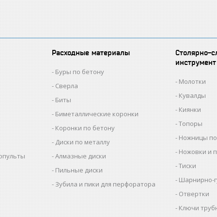
Расходные материалы
Столярно-с
инструмент
Буры по бетону
Молотки
Сверла
Кувалды
Биты
Киянки
Биметаллические коронки
Топоры
Коронки по бетону
Ножницы по
Диски по металлу
Ножовки и 
копульты
Алмазные диски
Тиски
Пильные диски
Шарнирно-г
Зубила и пики для перфоратора
Отвертки
Ключи труб