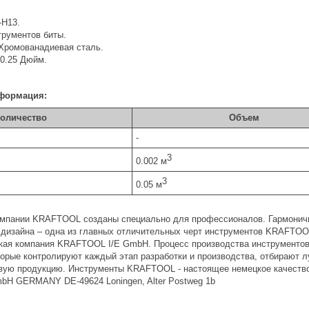
-H13.
трументов биты.
 Хромованадиевая сталь.
 0.25 Дюйм.
формация:
оличество
Объем
-
3
0.002 м
3
0.05 м
мпании KRAFTOOL созданы специально для профессионалов. Гармонично
 дизайна – одна из главных отличительных черт инструментов KRAFTOOL
кая компания KRAFTOOL I/E GmbH. Процесс производства инструмент
торые контролируют каждый этап разработки и производства, отбирают
вую продукцию. Инструменты KRAFTOOL - настоящее немецкое качество
H GERMANY DE-49624 Loningen, Alter Postweg 1b