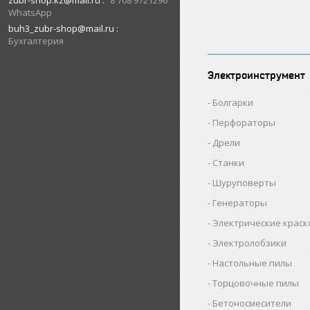
zubr-shop.kz@mail.ru
8 708 9721296
WhatsApp
buh3_zubr-shop@mail.ru
Бухгалтерия
Электроинструмент
Болгарки
Перфораторы
Дрели
Станки
Шуруповерты
Генераторы
Электрические крас
Электролобзики
Настольные пилы
Торцовочные пилы
Бетоносмесители