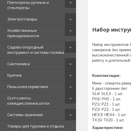
Плиткорезы ручные и
стеклорезы
Электротовары
Набор инстру
Хозяйственные
принадлежности
Набор инструментов 
Садово-огородный
саморезов без приме
инструмент и системы полива
высококачественной 
работу и длительный
Сантехника
Крепеж
Комплектация:
Мини - отвертка ревер
Пены,клеи,герметики
6 двусторонних бит:
SL4/ SL5,5 - 1 шт.
Скотч,ленты
PH1/ PH2 - 1 шт.
клеящие,пленки,сетки
PZ1/ PZ2 - 1 шт.
PZ2/ PZ3 - 1 шт.
Системы хранения
HEX3/ HEX4 - 1 шт.
TX15/ TX20 - 1 шт.
Товары для туризма и отдыха
Характеристики: