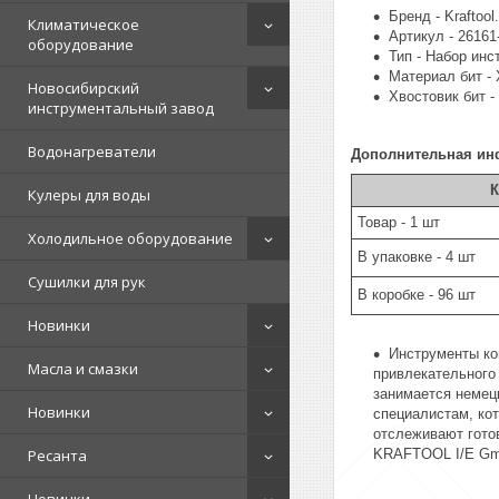
Бренд - Kraftool.
Климатическое
Артикул - 26161
оборудование
Тип - Набор инс
Материал бит -
Новосибирский
Хвостовик бит -
инструментальный завод
Водонагреватели
Дополнительная ин
К
Кулеры для воды
Товар - 1 шт
Холодильное оборудование
В упаковке - 4 шт
Сушилки для рук
В коробке - 96 шт
Новинки
Инструменты ко
Масла и смазки
привлекательного
занимается немец
Новинки
специалистам, ко
отслеживают гото
Ресанта
KRAFTOOL I/E Gmb