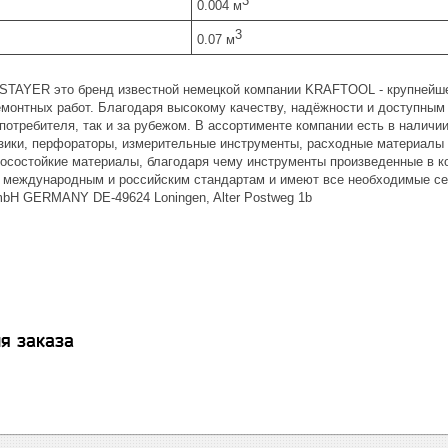
3
0.004 м
3
0.07 м
 STAYER это бренд известной немецкой компании KRAFTOOL - крупнейш
емонтных работ. Благодаря высокому качеству, надёжности и доступны
 потребителя, так и за рубежом. В ассортименте компании есть в наличи
зики, перфораторы, измерительные инструменты, расходные материалы и
осостойкие материалы, благодаря чему инструменты произведенные в к
международным и российским стандартам и имеют все необходимые се
H GERMANY DE-49624 Loningen, Alter Postweg 1b
я заказа