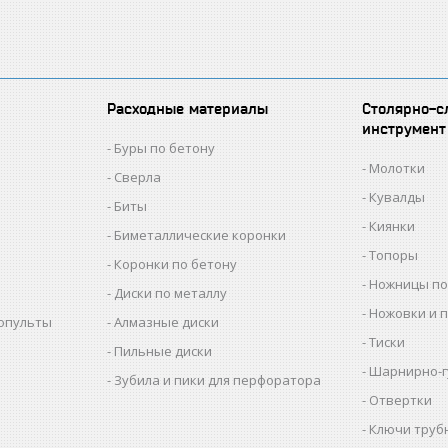
Расходные материалы
Столярно-с
инструмент
Буры по бетону
Молотки
Сверла
Кувалды
Биты
Киянки
Биметаллические коронки
Топоры
Коронки по бетону
Ножницы по
Диски по металлу
Ножовки и 
копульты
Алмазные диски
Тиски
Пильные диски
Шарнирно-г
Зубила и пики для перфоратора
Отвертки
Ключи труб