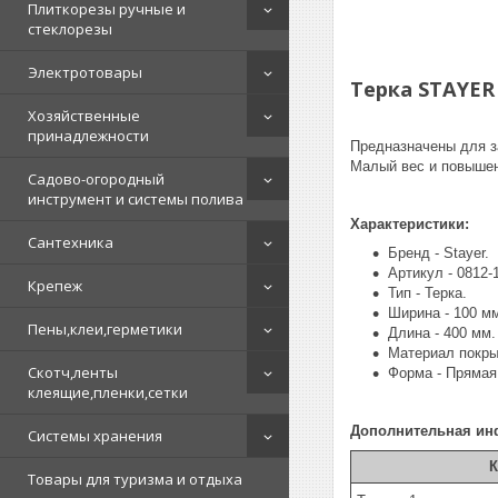
Плиткорезы ручные и
стеклорезы
Электротовары
Терка STAYER 
Хозяйственные
принадлежности
Предназначены для з
Малый вес и повышенн
Садово-огородный
инструмент и системы полива
Характеристики:
Сантехника
Бренд - Stayer.
Артикул - 0812-
Крепеж
Тип - Терка.
Ширина - 100 м
Пены,клеи,герметики
Длина - 400 мм.
Материал покры
Скотч,ленты
Форма - Прямая
клеящие,пленки,сетки
Дополнительная ин
Системы хранения
К
Товары для туризма и отдыха