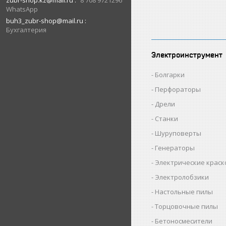
zubr-shop.kz@mail.ru
8 708 9721296
WhatsApp
buh3_zubr-shop@mail.ru
Бухгалтерия
Электроинструмент
Болгарки
Перфораторы
Дрели
Станки
Шуруповерты
Генераторы
Электрические крас
Электролобзики
Настольные пилы
Торцовочные пилы
Бетоносмесители