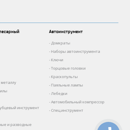
лесарный
Автоинструмент
Домкраты
Наборы автоинструмента
Ключи
Торцовые головки
Краскопульты
 металлу
Паяльные лампы
пилы
Лебедки
Автомобильный компрессор
убцевый инструмент
Спец.инструмент
ные и разводные