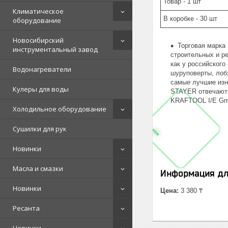
Товар - 1 шт
Климатическое
В коробке - 30 шт
оборудование
Новосибирский
Торговая марка
инструментальный завод
строительных и р
как у российского
Водонагреватели
шуруповерты, лоб
самые лучшие изн
Кулеры для воды
STAYER отвечают 
KRAFTOOL I/E Gmb
Холодильное оборудование
Сушилки для рук
Новинки
Масла и смазки
Информация дл
Новинки
Цена:
3 380 ₸
Ресанта