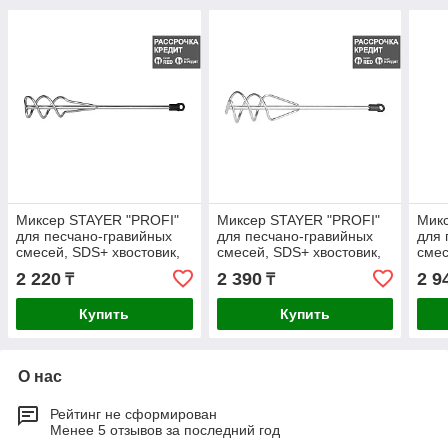
Миксер STAYER "PROFI"
Миксер STAYER "PROFI"
Мик
для песчано-гравийных
для песчано-гравийных
для 
смесей, SDS+ хвостовик,
смесей, SDS+ хвостовик,
смес
оцинкованный, 60х400мм
оцинкованный, 80х400мм
оцин
2 220
2 390
2 9
₸
₸
(06014-06-40)
(06014-08-40)
100х
Купить
Купить
О нас
Рейтинг не сформирован
Менее 5 отзывов за последний год