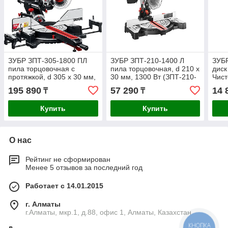
ЗУБР ЗПТ-305-1800 ПЛ
ЗУБР ЗПТ-210-1400 Л
ЗУБР
пила торцовочная с
пила торцовочная, d 210 х
диск
протяжкой, d 305 х 30 мм,
30 мм, 1300 Вт (ЗПТ-210-
Чист
1800 Вт (ЗПТ-305-1800
1400 Л)
60_
195 890
57 290
14 
₸
₸
ПЛ)
Купить
Купить
О нас
Рейтинг не сформирован
Менее 5 отзывов за последний год
Работает с 14.01.2015
г. Алматы
г.Алматы, мкр.1, д.88, офис 1, Алматы, Казахстан
КНОПКА