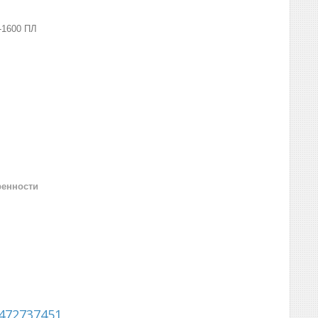
-1600 ПЛ
ренности
472737451