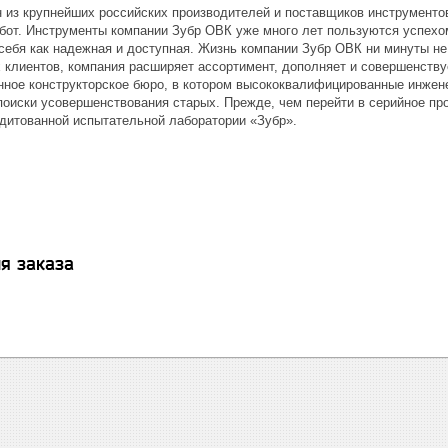
н из крупнейших российских производителей и поставщиков инструментов
от. Инструменты компании Зубр ОВК уже много лет пользуются успехом
себя как надежная и доступная. Жизнь компании Зубр ОВК ни минуты не
 клиентов, компания расширяет ассортимент, дополняет и совершенству
нное конструкторское бюро, в котором высококвалифицированные инжен
поиски усовершенствования старых. Прежде, чем перейти в серийное про
дитованной испытательной лаборатории «Зубр».
я заказа