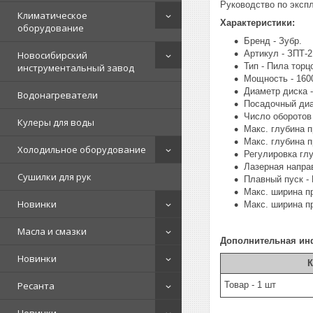
Руководство по экспл
Климатическое
Характеристики:
оборудование
Бренд - Зубр.
Артикул - ЗПТ-2
Новосибирский
Тип - Пила торц
инструментальный завод
Мощность - 1600
Диаметр диска -
Водонагреватели
Посадочный диа
Число оборотов 
Кулеры для воды
Макс. глубина п
Макс. глубина п
Холодильное оборудование
Регулировка глу
Лазерная напра
Сушилки для рук
Плавный пуск - 
Макс. ширина пр
Новинки
Макс. ширина пр
Масла и смазки
Дополнительная ин
Новинки
К
Ресанта
Товар - 1 шт