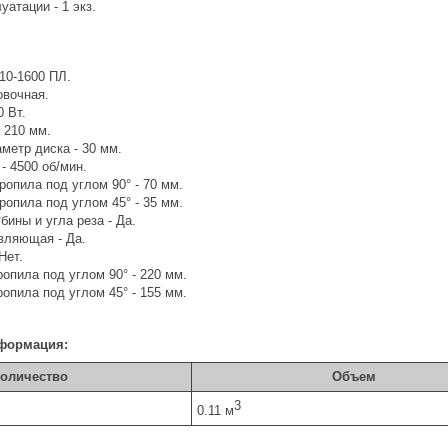
уатации - 1 экз.
10-1600 ПЛ.
овочная.
 Вт.
 210 мм.
метр диска - 30 мм.
- 4500 об/мин.
ропила под углом 90° - 70 мм.
ропила под углом 45° - 35 мм.
бины и угла реза - Да.
вляющая - Да.
Нет.
опила под углом 90° - 220 мм.
опила под углом 45° - 155 мм.
формация:
оличество
Объем
3
0.11 м