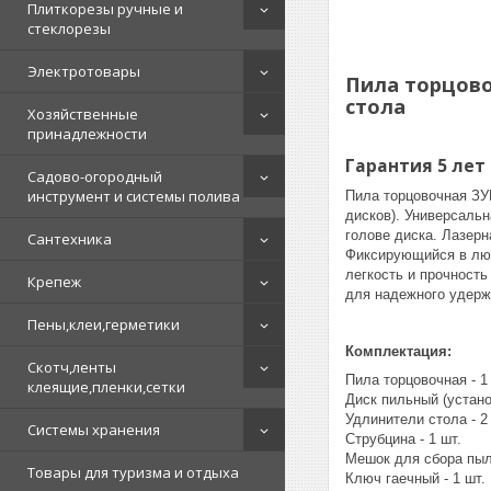
Плиткорезы ручные и
стеклорезы
Электротовары
Пила торцовоч
стола
Хозяйственные
принадлежности
Гарантия 5 лет
Садово-огородный
инструмент и системы полива
Пила торцовочная ЗУ
дисков). Универсальн
голове диска. Лазер
Сантехника
Фиксирующийся в люб
легкость и прочность
Крепеж
для надежного удерж
Пены,клеи,герметики
Комплектация:
Скотч,ленты
Пила торцовочная - 1
клеящие,пленки,сетки
Диск пильный (установ
Удлинители стола - 2
Системы хранения
Струбцина - 1 шт.
Мешок для сбора пыли
Товары для туризма и отдыха
Ключ гаечный - 1 шт.