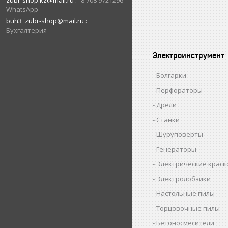
zubr-shop.kz@mail.ru
8 708 9721296
WhatsApp
buh3_zubr-shop@mail.ru
Бухгалтерия
Электроинструмент
Болгарки
Перфораторы
Дрели
Станки
Шуруповерты
Генераторы
Электрические крас
Электролобзики
Настольные пилы
Торцовочные пилы
Бетоносмесители