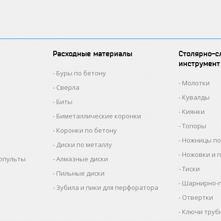
Расходные материалы
Столярно-с
инструмент
Буры по бетону
Молотки
Сверла
Кувалды
Биты
Киянки
Биметаллические коронки
Топоры
Коронки по бетону
Ножницы по
Диски по металлу
Ножовки и 
копульты
Алмазные диски
Тиски
Пильные диски
Шарнирно-г
Зубила и пики для перфоратора
Отвертки
Ключи труб