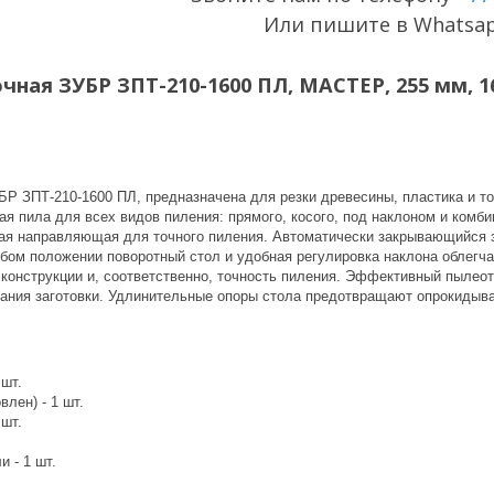
Или пишите в Whatsa
ная ЗУБР ЗПТ-210-1600 ПЛ, МАСТЕР, 255 мм, 16
БР ЗПТ-210-1600 ПЛ, предназначена для резки древесины, пластика и т
ая пила для всех видов пиления: прямого, косого, под наклоном и ком
ная направляющая для точного пиления. Автоматически закрывающийся 
ом положении поворотный стол и удобная регулировка наклона облегча
 конструкции и, соответственно, точность пиления. Эффективный пылеот
ания заготовки. Удлинительные опоры стола предотвращают опрокидыван
 шт.
лен) - 1 шт.
 шт.
 - 1 шт.