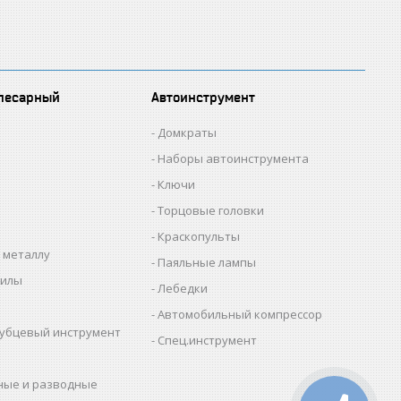
лесарный
Автоинструмент
Домкраты
Наборы автоинструмента
Ключи
Торцовые головки
Краскопульты
 металлу
Паяльные лампы
пилы
Лебедки
Автомобильный компрессор
убцевый инструмент
Спец.инструмент
ные и разводные