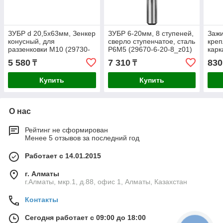
ЗУБР d 20,5x63мм, Зенкер
ЗУБР 6-20мм, 8 ступеней,
Заж
конусный, для
сверло ступенчатое, сталь
креп
раззенковки М10 (29730-
Р6М5 (29670-6-20-8_z01)
карк
10)
цвет
5 580
7 310
830
₸
₸
(422
Купить
Купить
О нас
Рейтинг не сформирован
Менее 5 отзывов за последний год
Работает с 14.01.2015
г. Алматы
г.Алматы, мкр.1, д.88, офис 1, Алматы, Казахстан
Контакты
Сегодня работает с 09:00 до 18:00