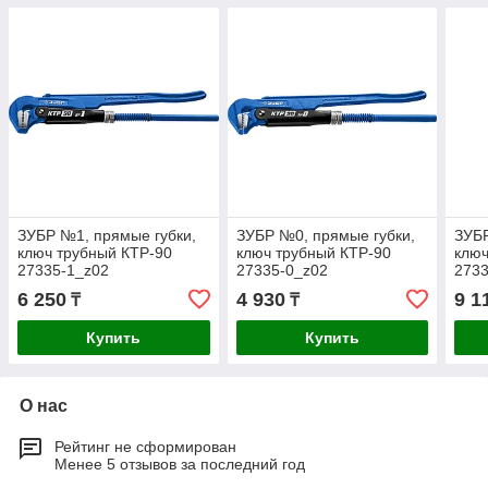
ЗУБР №1, прямые губки,
ЗУБР №0, прямые губки,
ЗУБР
ключ трубный КТР-90
ключ трубный КТР-90
ключ
27335-1_z02
27335-0_z02
2733
6 250
4 930
9 1
₸
₸
Купить
Купить
О нас
Рейтинг не сформирован
Менее 5 отзывов за последний год