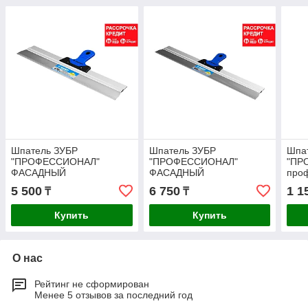
Шпатель ЗУБР
Шпатель ЗУБР
Шпа
"ПРОФЕССИОНАЛ"
"ПРОФЕССИОНАЛ"
"ПР
ФАСАДНЫЙ
ФАСАДНЫЙ
про
нержавеющий, 2к ручка.
нержавеющий, 2к ручка,
нерж
5 500
6 750
1 1
₸
₸
470мм (10049-47_z03)
600мм (10049-60_z03)
ручк
06_z
Купить
Купить
О нас
Рейтинг не сформирован
Менее 5 отзывов за последний год