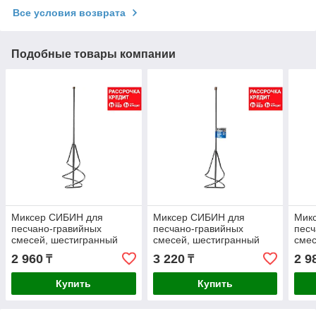
Все условия возврата
Подобные товары компании
Миксер СИБИН для
Миксер СИБИН для
Мик
песчано-гравийных
песчано-гравийных
песч
смесей, шестигранный
смесей, шестигранный
смес
хвостовик, 100х450мм
хвостовик, 120х500мм
60х4
2 960
3 220
2 9
₸
₸
(06048-10-45)
(06048-12-50)
Купить
Купить