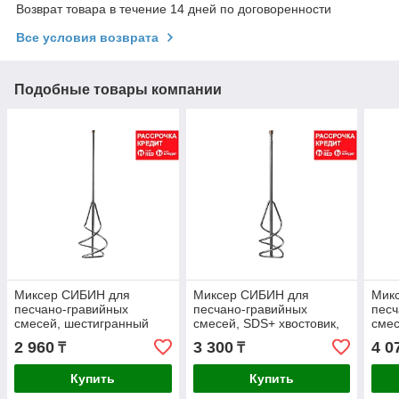
Возврат товара в течение 14 дней по договоренности
Все условия возврата
Подобные товары компании
Миксер СИБИН для
Миксер СИБИН для
Мик
песчано-гравийных
песчано-гравийных
песч
смесей, шестигранный
смесей, SDS+ хвостовик,
смес
хвостовик, 100х450мм
80х400мм (06049-08-40)
100х
2 960
3 300
4 0
₸
₸
(06048-10-45)
Купить
Купить