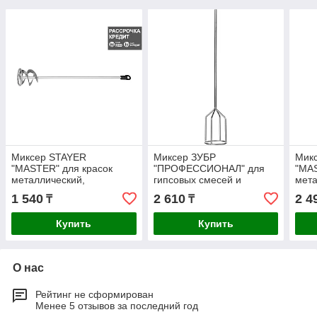
Миксер STAYER
Миксер ЗУБР
Мик
"MASTER" для красок
"ПРОФЕССИОНАЛ" для
"MAS
металлический,
гипсовых смесей и
мета
шестигранный хвостовик,
наливных полов,
шест
1 540
2 610
2 4
₸
₸
оцинкованный, 60х400мм
шестигранный хвостовик,
оцин
(06011-06-40)
оцинкованный, на
100х
Купить
Купить
О нас
Рейтинг не сформирован
Менее 5 отзывов за последний год