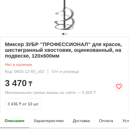
Миксер ЗУБР "ПРОФЕССИОНАЛ" для красок,
шестигранный хвостовик, оцинкованный, на
подвеске, 120х600мм
Нет в наличии
Код: 0603-12-60_z02
Опт и розница
3 470
₸
Минимальная сумма заказа на сайте — 5 000 ₸
3 436 ₸
от 10 шт.
Описание
Характеристики
Доставка
Оплата
Усл