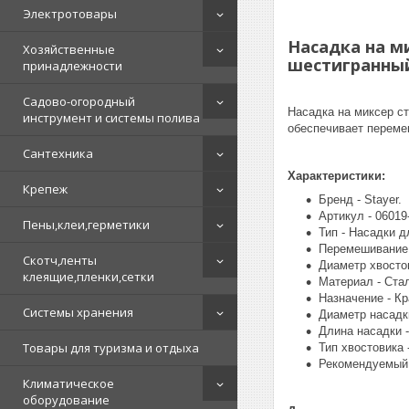
Электротовары
Насадка на м
Хозяйственные
шестигранный
принадлежности
Садово-огородный
Насадка на миксер с
инструмент и системы полива
обеспечивает переме
Сантехника
Характеристики:
Крепеж
Бренд - Stayer.
Артикул - 06019
Пены,клеи,герметики
Тип - Насадки д
Перемешивание 
Скотч,ленты
Диаметр хвостов
клеящие,пленки,сетки
Материал - Ста
Назначение - Кр
Системы хранения
Диаметр насадки
Длина насадки -
Товары для туризма и отдыха
Тип хвостовика 
Рекомендуемый в
Климатическое
оборудование