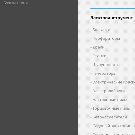
Бухгалтерия
Электроинструмент
Болгарки
Перфораторы
Дрели
Станки
Шуруповерты
Генераторы
Электрические крас
Электролобзики
Настольные пилы
Торцовочные пилы
Бетоносмесители
Садовый электроинс
Сварочные аппарат