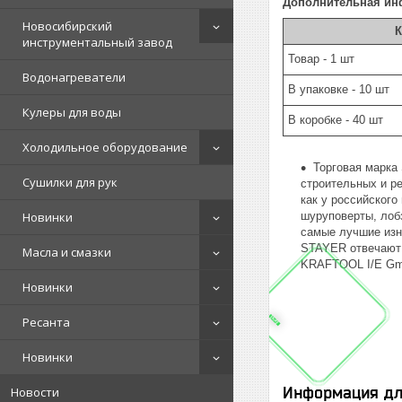
Дополнительная ин
Новосибирский
К
инструментальный завод
Товар - 1 шт
Водонагреватели
В упаковке - 10 шт
Кулеры для воды
В коробке - 40 шт
Холодильное оборудование
Торговая марка
Сушилки для рук
строительных и р
как у российского
Новинки
шуруповерты, лоб
самые лучшие изн
STAYER отвечают 
Масла и смазки
KRAFTOOL I/E Gmb
Новинки
Ресанта
Новинки
Информация дл
Новости