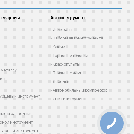
лесарный
Автоинструмент
Домкраты
Наборы автоинструмента
Ключи
Торцовые головки
Краскопульты
 металлу
Паяльные лампы
пилы
Лебедки
Автомобильный компрессор
убцевый инструмент
Спец.инструмент
ные и разводные
зной инструмент
тажный инструмент