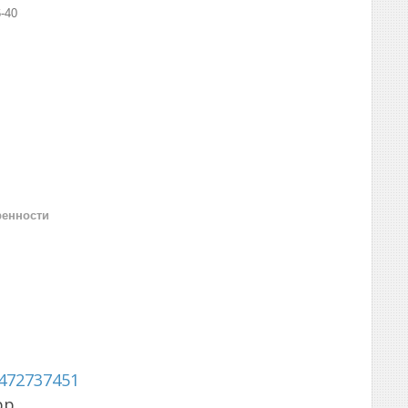
-40
ренности
472737451
pp