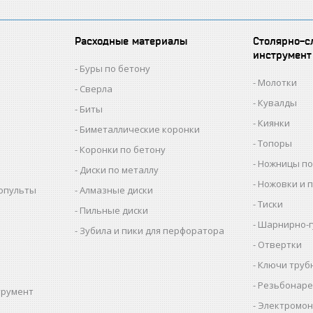
Расходные материалы
Столярно-с
инструмент
Буры по бетону
Молотки
Сверла
Кувалды
Биты
Киянки
Биметаллические коронки
Топоры
Коронки по бетону
Ножницы по
Диски по металлу
Ножовки и 
копульты
Алмазные диски
Тиски
Пильные диски
Шарнирно-г
Зубила и пики для перфоратора
Отвертки
Ключи труб
Резьбонаре
трумент
Электромон
ы