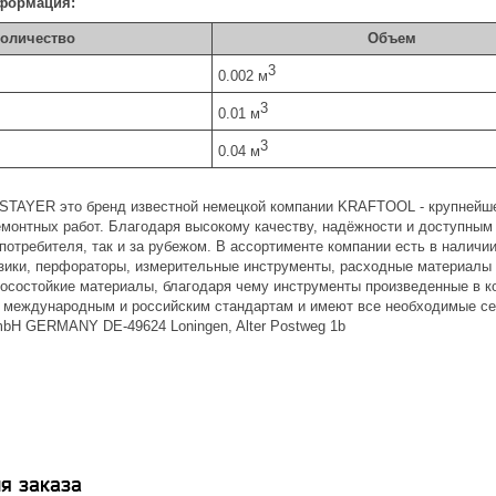
формация:
оличество
Объем
3
0.002 м
3
0.01 м
3
0.04 м
 STAYER это бренд известной немецкой компании KRAFTOOL - крупнейш
емонтных работ. Благодаря высокому качеству, надёжности и доступны
 потребителя, так и за рубежом. В ассортименте компании есть в наличи
зики, перфораторы, измерительные инструменты, расходные материалы и
осостойкие материалы, благодаря чему инструменты произведенные в к
международным и российским стандартам и имеют все необходимые се
H GERMANY DE-49624 Loningen, Alter Postweg 1b
я заказа