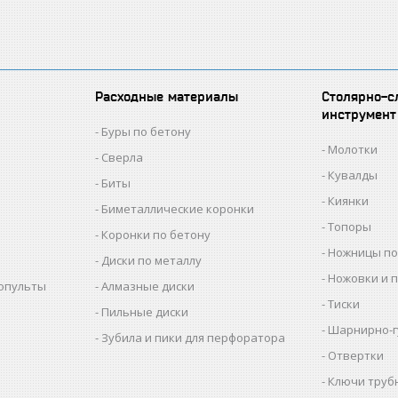
Расходные материалы
Столярно-с
инструмент
Буры по бетону
Молотки
Сверла
Кувалды
Биты
Киянки
Биметаллические коронки
Топоры
Коронки по бетону
Ножницы по
Диски по металлу
Ножовки и 
копульты
Алмазные диски
Тиски
Пильные диски
Шарнирно-г
Зубила и пики для перфоратора
Отвертки
Ключи труб