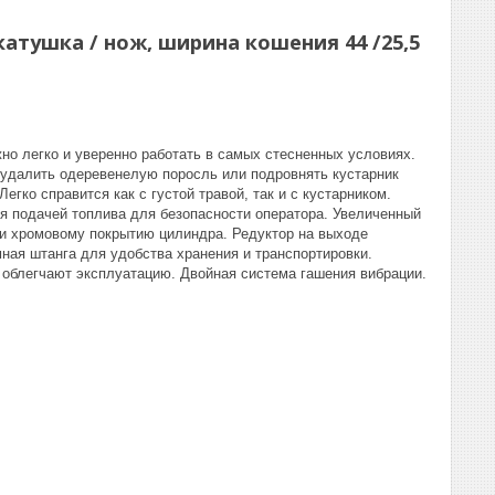
, катушка / нож, ширина кошения 44 /25,5
о легко и уверенно работать в самых стесненных условиях.
, удалить одеревенелую поросль или подровнять кустарник
гко справится как с густой травой, так и с кустарником.
ия подачей топлива для безопасности оператора. Увеличенный
 и хромовому покрытию цилиндра. Редуктор на выходе
мная штанга для удобства хранения и транспортировки.
 облегчают эксплуатацию. Двойная система гашения вибрации.