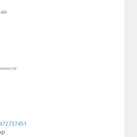
-490
ренности
472737451
pp