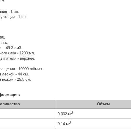
шт.
ия - 1 шт.
уатации - 1 шт.
90.
 л.с.
 - 49.3 см3.
ого бака - 1200 мл.
вигателя - верхнее.
.
ращения - 10000 об/мин.
леской - 44 см.
 ножом - 25.5 см.
формация:
оличество
Объем
3
0.032 м
3
0.14 м