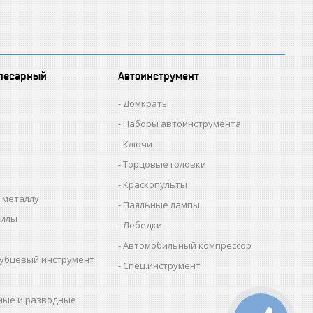
лесарный
Автоинструмент
Домкраты
Наборы автоинструмента
Ключи
Торцовые головки
Краскопульты
 металлу
Паяльные лампы
пилы
Лебедки
Автомобильный компрессор
убцевый инструмент
Спец.инструмент
ные и разводные