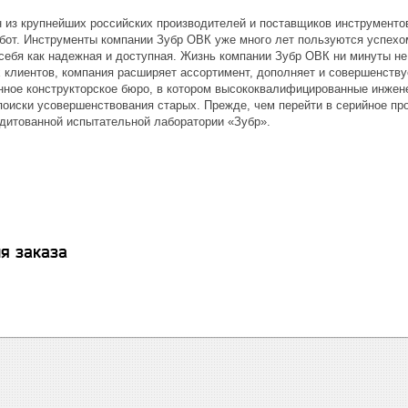
н из крупнейших российских производителей и поставщиков инструментов
от. Инструменты компании Зубр ОВК уже много лет пользуются успехом
себя как надежная и доступная. Жизнь компании Зубр ОВК ни минуты не
 клиентов, компания расширяет ассортимент, дополняет и совершенству
нное конструкторское бюро, в котором высококвалифицированные инжен
поиски усовершенствования старых. Прежде, чем перейти в серийное про
дитованной испытательной лаборатории «Зубр».
я заказа