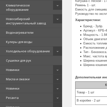
Катушка с леской - 1 
Климатическое
Ремень 1 - шт.
оборудование
Емкость для смешиван
Руководство по экспл
Новосибирский
Характеристики:
инструментальный завод
Бренд - Зубр.
Артикул - КРБ-4
Водонагреватели
Мощность - 1.84
Объем двигателя
Кулеры для воды
Емкость топливн
Расположение д
Холодильное оборудование
Тип - Бензокоса
Макс. частота в
Сушилки для рук
Ширина кошения 
Ширина кошения
Новинки
Дополнительная ин
Масла и смазки
К
Новинки
Товар - 1 шт
Ресанта
В коробке - 2 шт