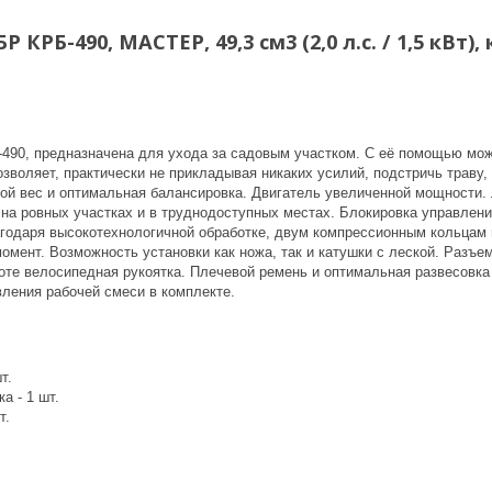
Р КРБ-490, МАСТЕР, 49,3 см3 (2,0 л.с. / 1,5 кВт)
490, предназначена для ухода за садовым участком. С её помощью можн
зволяет, практически не прикладывая никаких усилий, подстричь траву
й вес и оптимальная балансировка. Двигатель увеличенной мощности. Ле
 на ровных участках и в труднодоступных местах. Блокировка управлен
агодаря высокотехнологичной обработке, двум компрессионным кольцам
мент. Возможность установки как ножа, так и катушки с леской. Разъе
оте велосипедная рукоятка. Плечевой ремень и оптимальная развесовка
вления рабочей смеси в комплекте.
т.
а - 1 шт.
т.