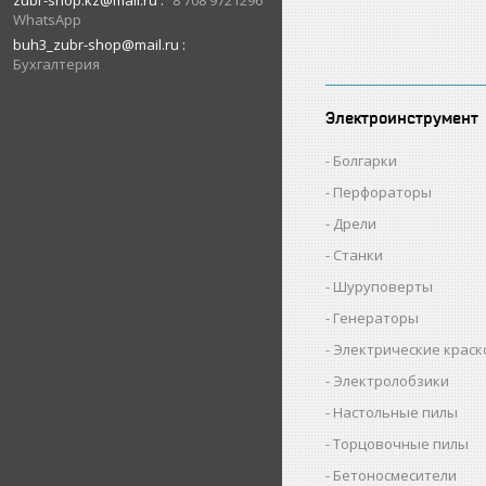
zubr-shop.kz@mail.ru
8 708 9721296
WhatsApp
buh3_zubr-shop@mail.ru
Бухгалтерия
Электроинструмент
Болгарки
Перфораторы
Дрели
Станки
Шуруповерты
Генераторы
Электрические крас
Электролобзики
Настольные пилы
Торцовочные пилы
Бетоносмесители