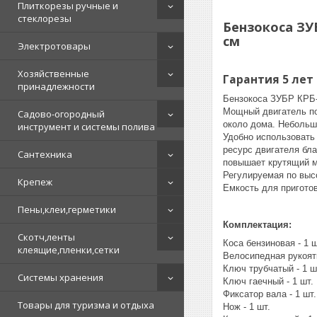
Плиткорезы ручные и
стеклорезы
Бензокоса ЗУБ
см
Электротовары
Хозяйственные
Гарантия 5 лет
принадлежности
Бензокоса ЗУБР КРБ-
Мощный двигатель по
Садово-огородный
около дома. Небольшо
инструмент и системы полива
Удобно использовать
ресурс двигателя бл
Сантехника
повышает крутящий мо
Регулируемая по выс
Крепеж
Емкость для пригото
Пены,клеи,герметики
Комплектация:
Скотч,ленты
Коса бензиновая - 1 ш
клеящие,пленки,сетки
Велосипедная рукоятк
Ключ трубчатый - 1 ш
Системы хранения
Ключ гаечный - 1 шт.
Фиксатор вала - 1 шт.
Товары для туризма и отдыха
Нож - 1 шт.