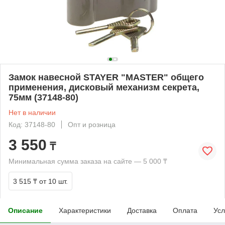
Замок навесной STAYER "MASTER" общего
применения, дисковый механизм секрета,
75мм (37148-80)
Нет в наличии
Код: 37148-80
Опт и розница
3 550
₸
Минимальная сумма заказа на сайте — 5 000 ₸
3 515 ₸
от 10 шт.
Описание
Характеристики
Доставка
Оплата
Усл