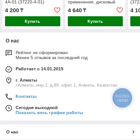
4А-01 (37220-4-01)
применения, дисковый
(372
механизм секрета, ключ 7
4 200
4 640
4 1
₸
₸
PIN, дужка d-14мм, 80мм
Купить
Купить
О нас
Рейтинг не сформирован
Менее 5 отзывов за последний год
Работает с 14.01.2015
г. Алматы
г.Алматы, мкр.1, д.88, офис 1, Алматы, Казахстан
Контакты
КНОПКА
СВЯЗИ
Сегодня выходной
Показать весь график работы
О нас