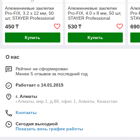
Алюминиевые заклепки
Алюминиевые заклепки
Алю
Pro-FIX, 3.2 х 12 мм, 50
Pro-FIX, 4.0 х 8 мм, 50 шт,
Pro-
шт, STAYER Professional
STAYER Professional
STAY
(3120-32-12)
(3120-40-08)
(312
450
530
690
₸
₸
Купить
Купить
О нас
Рейтинг не сформирован
Менее 5 отзывов за последний год
Работает с 14.01.2015
г. Алматы
г.Алматы, мкр.1, д.88, офис 1, Алматы, Казахстан
Контакты
Сегодня выходной
Показать весь график работы