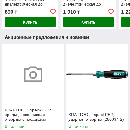
диэлектрическая до
диэлектрическая до
диэл
1000В, двухкомп рукоятка,
1000В, двухкомп рукоятка,
1000
890
1 010
1 2
₸
₸
SL 3,0 х 75мм
SL 4,0 х 100мм
SL 5
Купить
Купить
Акционные предложения и новинки
KRAFTOOL Expert-55, 55
предм., реверсивная
KRAFTOOL Impact PH2,
отвертка с насадками
ударная отвертка (250034-2)
(25554-H55)
В наличии
В наличии