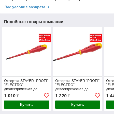
Все условия возврата
Подобные товары компании
Отвертка STAYER "PROFI"
Отвертка STAYER "PROFI"
Отве
"ELECTRO"
"ELECTRO"
"EL
диэлектрическая до
диэлектрическая до
диэл
1000В, двухкомп рукоятка,
1000В, двухкомп рукоятка,
1000
1 010
1 220
1 4
₸
₸
SL 4,0 х 100мм
SL 5,5 х 125мм
SL 6
Купить
Купить