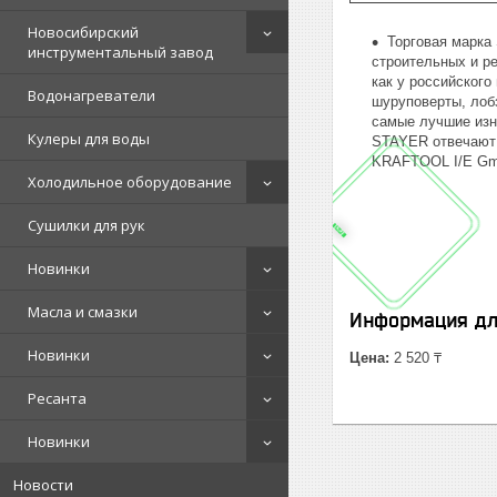
Новосибирский
Торговая марка
инструментальный завод
строительных и р
как у российского
Водонагреватели
шуруповерты, лоб
самые лучшие изн
Кулеры для воды
STAYER отвечают 
KRAFTOOL I/E Gmb
Холодильное оборудование
Сушилки для рук
Новинки
Масла и смазки
Информация дл
Новинки
Цена:
2 520 ₸
Ресанта
Новинки
Новости