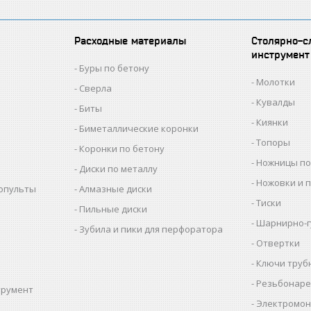
Расходные материалы
Столярно-с
инструмент
Буры по бетону
Молотки
Сверла
Кувалды
Биты
Киянки
Биметаллические коронки
Топоры
Коронки по бетону
Ножницы по
Диски по металлу
Ножовки и 
копульты
Алмазные диски
Тиски
Пильные диски
Шарнирно-г
Зубила и пики для перфоратора
Отвертки
Ключи труб
Резьбонаре
трумент
Электромон
ы