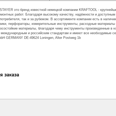
 STAYER это бренд известной немецкой компании KRAFTOOL - крупнейш
емонтных работ. Благодаря высокому качеству, надёжности и доступны
 потребителя, так и за рубежом. В ассортименте компании есть в наличи
зики, перфораторы, измерительные инструменты, расходные материалы и
осостойкие материалы, благодаря чему инструменты произведенные в к
международным и российским стандартам и имеют все необходимые се
H GERMANY DE-49624 Loningen, Alter Postweg 1b
я заказа