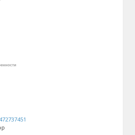
ренности
472737451
pp