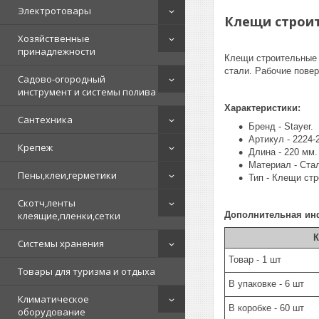
Электротовары
Клещи строите
Хозяйственные
принадлежности
Клещи строительные 
стали. Рабочие пове
Садово-огородный
инструмент и системы полива
Характеристики:
Сантехника
Бренд - Stayer.
Артикул - 2224-
Крепеж
Длина - 220 мм.
Материал - Ста
Пены,клеи,герметики
Тип - Клещи ст
Скотч,ленты
клеящие,пленки,сетки
Дополнительная ин
К
Системы хранения
Товар - 1 шт
Товары для туризма и отдыха
В упаковке - 6 шт
Климатическое
В коробке - 60 шт
оборудование