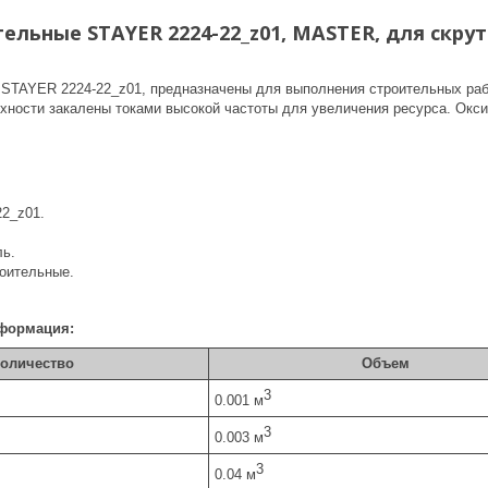
льные STAYER 2224-22_z01, MASTER, для скрутк
STAYER 2224-22_z01, предназначены для выполнения строительных рабо
рхности закалены токами высокой частоты для увеличения ресурса. Окс
22_z01.
ль.
роительные.
формация:
оличество
Объем
3
0.001 м
3
0.003 м
3
0.04 м