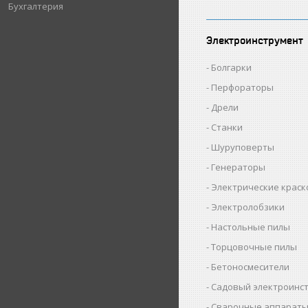
Бухгалтерия
Электроинструмент
Болгарки
Перфораторы
Дрели
Станки
Шуруповерты
Генераторы
Электрические крас
Электролобзики
Настольные пилы
Торцовочные пилы
Бетоносмесители
Садовый электроинс
Сварочные аппарат