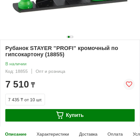
Рубанок STAYER "PROFI" кромочный по
гипсокартону (18855)
В наличии
Код: 18855
Опт и розница
7 510
₸
7 435 ₸
от 10 шт.
Купить
Описание
Характеристики
Доставка
Оплата
Усл