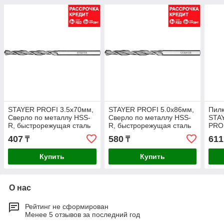
STAYER PROFI 3.5х70мм,
STAYER PROFI 5.0х86мм,
Пилк
Сверло по металлу HSS-
Сверло по металлу HSS-
STAY
R, быстрорежущая сталь
R, быстрорежущая сталь
PROF
М2(S6-5-2) (29602-3.5)
М2(S6-5-2) (29602-5)
ДВП,
407
580
611
₸
₸
шаг 
Купить
Купить
О нас
Рейтинг не сформирован
Менее 5 отзывов за последний год