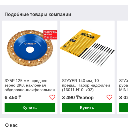
Подобные товары компании
ЗУБР 125 мм, среднее
STAYER 140 мм, 10
STA
зерно ВК8, наклонная
предм., Набор надфилей
руба
обдирочно-шлифовальная
(16011-H10_z02)
MINI
чашка №2 33435-2
6 450
3 490
3 0
₸
₸/набор
Профессионал
Купить
Купить
О нас