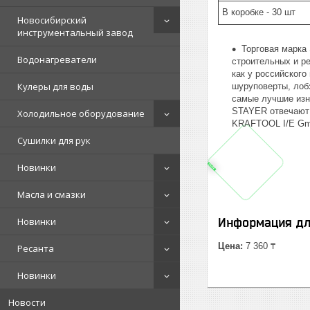
В коробке - 30 шт
Новосибирский
инструментальный завод
Торговая марка
Водонагреватели
строительных и р
как у российского
Кулеры для воды
шуруповерты, лоб
самые лучшие изн
STAYER отвечают 
Холодильное оборудование
KRAFTOOL I/E Gmb
Сушилки для рук
Новинки
Масла и смазки
Новинки
Информация дл
Цена:
7 360 ₸
Ресанта
Новинки
Новости