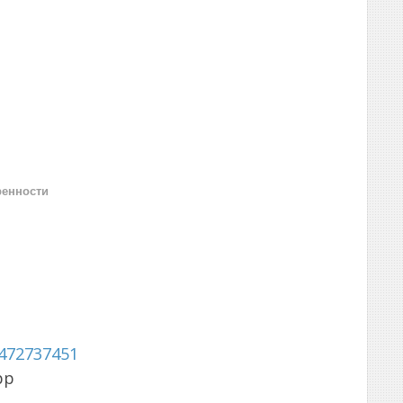
ренности
472737451
pp