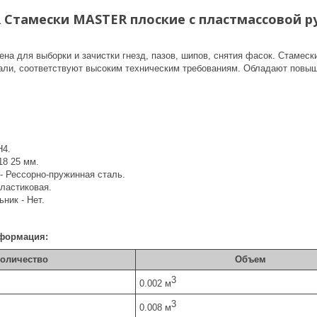
Стамески MASTER плоские с пластмассовой ручк
ена для выборки и зачистки гнезд, пазов, шипов, снятия фасок. Стамес
али, соответствуют высоким техническим требованиям. Обладают повы
H4.
18 25 мм.
- Рессорно-пружинная сталь.
Пластиковая.
ник - Нет.
формация:
оличество
Объем
3
0.002 м
3
0.008 м