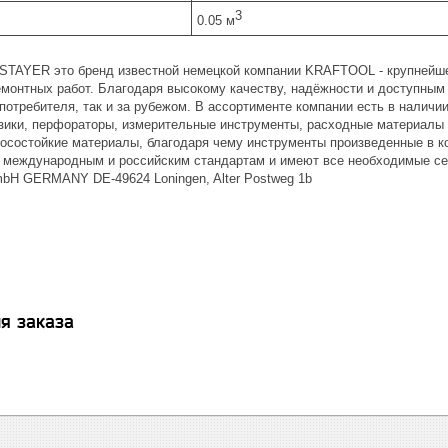
3
0.05 м
 STAYER это бренд известной немецкой компании KRAFTOOL - крупнейш
емонтных работ. Благодаря высокому качеству, надёжности и доступны
 потребителя, так и за рубежом. В ассортименте компании есть в наличи
зики, перфораторы, измерительные инструменты, расходные материалы и
осостойкие материалы, благодаря чему инструменты произведенные в к
международным и российским стандартам и имеют все необходимые се
H GERMANY DE-49624 Loningen, Alter Postweg 1b
я заказа