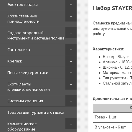
Электротовары
Набор STAYER 
Хозяйственные
принадлежности
Стамеска предназнач
инструментальной ст
Садово-огородный
работу.
инструмент и системы полива
Сантехника
Характеристики:
Бренд - Stayer.
Крепеж
Артикул - 1820-
Ширина - 6, 12, 
Пены,клеи,герметики
Материал жала 
Тип рукоятки - 
Стальной затыль
Скотч,ленты
клеящие,пленки,сетки
Дополнительная ин
Системы хранения
К
Товары для туризма и отдыха
Товар - 1 шт
Климатическое
В упаковке - 6 шт
оборудование