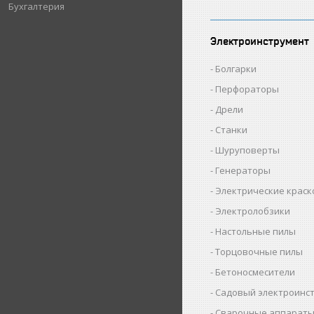
Бухгалтерия
Электроинструмент
Болгарки
Перфораторы
Дрели
Станки
Шуруповерты
Генераторы
Электрические крас
Электролобзики
Настольные пилы
Торцовочные пилы
Бетоносмесители
Садовый электроинс
Сварочные аппарат