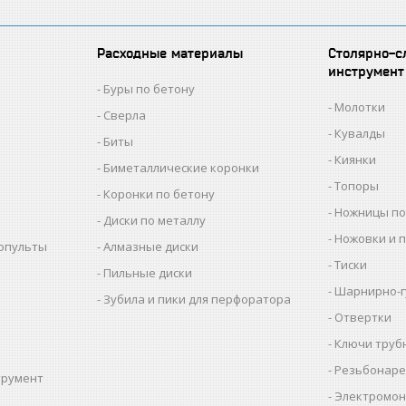
Расходные материалы
Столярно-с
инструмент
Буры по бетону
Молотки
Сверла
Кувалды
Биты
Киянки
Биметаллические коронки
Топоры
Коронки по бетону
Ножницы по
Диски по металлу
Ножовки и 
копульты
Алмазные диски
Тиски
Пильные диски
Шарнирно-г
Зубила и пики для перфоратора
Отвертки
Ключи труб
Резьбонаре
трумент
Электромон
ы