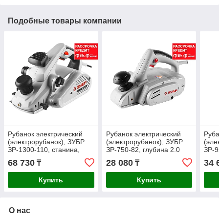
Подобные товары компании
Рубанок электрический
Рубанок электрический
Руба
(электрорубанок), ЗУБР
(электрорубанок), ЗУБР
(эле
ЗР-1300-110, станина,
ЗР-750-82, глубина 2.0
ЗР-9
глубина 3.5 мм, 16000 об/
мм, 82 мм, 16 000 об/мин,
мм, 
68 730
28 080
34 
₸
₸
мин, 110 мм, 1300
750 Вт
950 
Купить
Купить
О нас