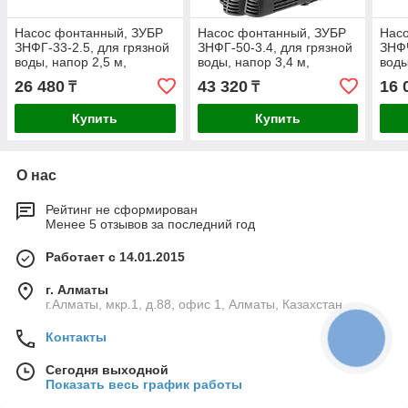
Насос фонтанный, ЗУБР
Насос фонтанный, ЗУБР
Нас
ЗНФГ-33-2.5, для грязной
ЗНФГ-50-3.4, для грязной
ЗНФЧ
воды, напор 2,5 м,
воды, напор 3,4 м,
воды
насадки: колокольчик,
насадки: колокольчик,
наса
26 480
43 320
16 
₸
₸
гейзер, каскад, 50 Вт,
гейзер, каскад, 85 Вт,
каск
Купить
Купить
О нас
Рейтинг не сформирован
Менее 5 отзывов за последний год
Работает с 14.01.2015
г. Алматы
г.Алматы, мкр.1, д.88, офис 1, Алматы, Казахстан
Контакты
КНОПКА
СВЯЗИ
Сегодня выходной
Показать весь график работы