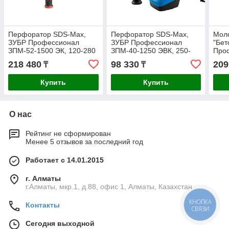
Перфоратор SDS-Max,
Перфоратор SDS-Max,
Мол
ЗУБР Профессионал
ЗУБР Профессионал
"Бет
ЗПМ-52-1500 ЭК, 120-280
ЗПМ-40-1250 ЭВК, 250-
Про
об/мин, 1100-2250 уд/мин,
450 об/мин, 1400-2800 уд/
1600
218 480
98 330
209
₸
₸
18 Дж, 1500 Вт, 11.5
мин, 10 Дж, 7 кг, 1250 Вт,
кг, 
АВТ,
Купить
Купить
О нас
Рейтинг не сформирован
Менее 5 отзывов за последний год
Работает с 14.01.2015
г. Алматы
г.Алматы, мкр.1, д.88, офис 1, Алматы, Казахстан
КНОПКА
Контакты
СВЯЗИ
Сегодня выходной