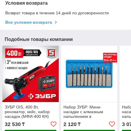
Условия возврата
Возврат товара в течение 14 дней по договоренности
Все условия возврата
Подобные товары компании
ЗУБР OIS, 400 Вт,
Набор ЗУБР: Мини-
Набо
реноватор, кейс, набор
насадки с алмазным
наса
насадок (МФИ-400 КН)
напылением в
нап
пластиковом боксе,
плас
32 530
2 120
3 0
₸
₸
P=180, хвостовик d=3мм,
P=18
10 предметов
20 п