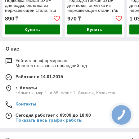
Подводка гибкая ЗУБР
Подводка гибкая ЗУБР
Подв
для воды, оплетка из
для воды, оплетка из
для 
нержавеющей стали, г/ш
нержавеющей стали, г/ш
нерж
1/2" - 0,3м (51005-G/S-
1/2" - 0,4м (51005-G/S-
1/2"
890
970
1 0
₸
₸
030)
040)
050)
Купить
Купить
О нас
Рейтинг не сформирован
Менее 5 отзывов за последний год
Работает с 14.01.2015
г. Алматы
г.Алматы, мкр.1, д.88, офис 1, Алматы, Казахстан
Контакты
Сегодня работает с 09:00 до 18:00
Показать весь график работы