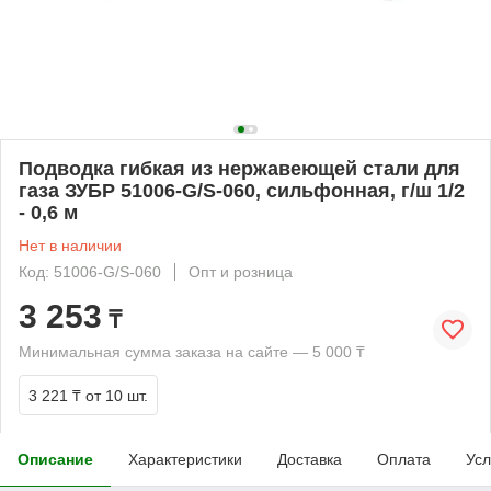
Подводка гибкая из нержавеющей стали для
газа ЗУБР 51006-G/S-060, сильфонная, г/ш 1/2
- 0,6 м
Нет в наличии
Код: 51006-G/S-060
Опт и розница
3 253
₸
Минимальная сумма заказа на сайте — 5 000 ₸
3 221 ₸
от 10 шт.
Описание
Характеристики
Доставка
Оплата
Усл