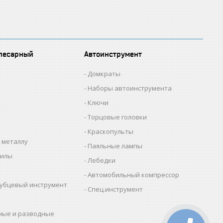
лесарный
Автоинструмент
Домкраты
Наборы автоинструмента
Ключи
Торцовые головки
Краскопульты
 металлу
Паяльные лампы
пилы
Лебедки
Автомобильный компрессор
убцевый инструмент
Спец.инструмент
ные и разводные