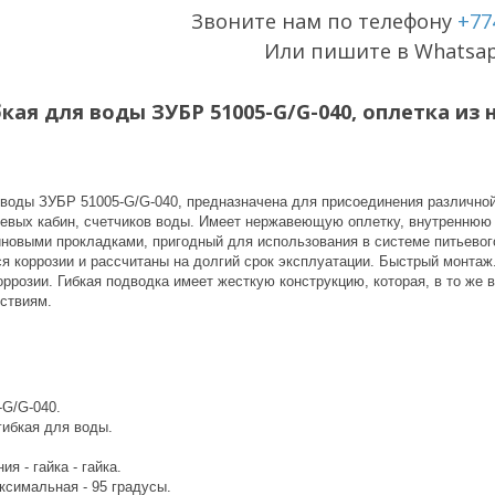
Звоните нам по телефону
+77
Или пишите в Whatsa
ая для воды ЗУБР 51005-G/G-040, оплетка из н
 воды ЗУБР 51005-G/G-040, предназначена для присоединения различно
евых кабин, счетчиков воды. Имеет нержавеющую оплетку, внутреннюю т
иновыми прокладками, пригодный для использования в системе питьевог
я коррозии и рассчитаны на долгий срок эксплуатации. Быстрый монтаж.
ррозии. Гибкая подводка имеет жесткую конструкцию, которая, в то же 
ствиям.
-G/G-040.
гибкая для воды.
я - гайка - гайка.
ксимальная - 95 градусы.