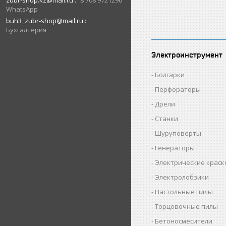
zubr-shop.kz@mail.ru
8 708 9721296
WhatsApp
buh3_zubr-shop@mail.ru
Бухгалтерия
Электроинструмент
Болгарки
Перфораторы
Дрели
Станки
Шуруповерты
Генераторы
Электрические крас
Электролобзики
Настольные пилы
Торцовочные пилы
Бетоносмесители