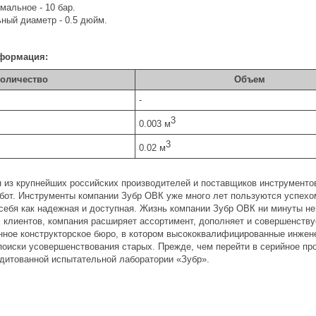
мальное - 10 бар.
ный диаметр - 0.5 дюйм.
формация:
оличество
Объем
-
3
0.003 м
3
0.02 м
н из крупнейших российских производителей и поставщиков инструментов
от. Инструменты компании Зубр ОВК уже много лет пользуются успехом
себя как надежная и доступная. Жизнь компании Зубр ОВК ни минуты не
 клиентов, компания расширяет ассортимент, дополняет и совершенству
нное конструкторское бюро, в котором высококвалифицированные инжен
поиски усовершенствования старых. Прежде, чем перейти в серийное про
дитованной испытательной лаборатории «Зубр».