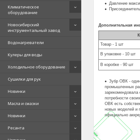
Давление макси
Климатическое
Присоединитель
оборудование
Новосибирский
Дополнительная ин
инструментальный завод
К
Водонагреватели
Товар - 1 шт
В упаковке - 10 шт
Кулеры для воды
В коробке - 90 шт
Холодильное оборудование
Сушилки для рук
Зубр ОВК - оди
промышленных раб
Новинки
зарекомендовала 
потребности своих
Масла и смазки
ОВК есть собстве
новых моделей и 
официально аккре
Новинки
Ресанта