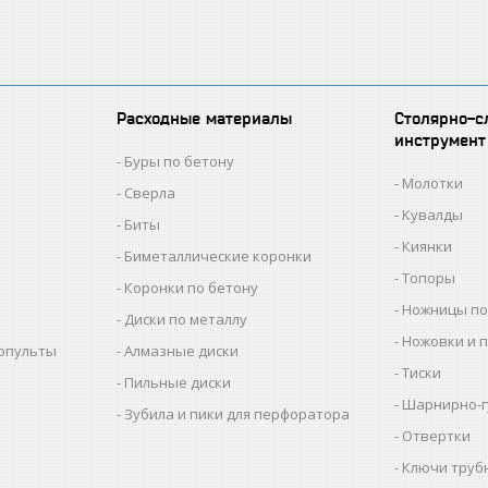
Расходные материалы
Столярно-с
инструмент
Буры по бетону
Молотки
Сверла
Кувалды
Биты
Киянки
Биметаллические коронки
Топоры
Коронки по бетону
Ножницы по
Диски по металлу
Ножовки и 
копульты
Алмазные диски
Тиски
Пильные диски
Шарнирно-г
Зубила и пики для перфоратора
Отвертки
Ключи труб