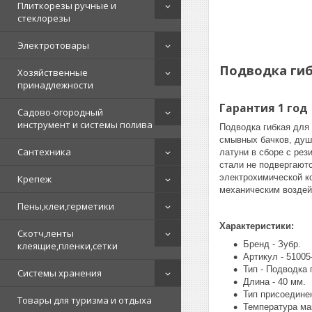
Плиткорезы ручные и
стеклорезы
Электротовары
Подводка гибк
Хозяйственные
принадлежности
Гарантия 1 год
Садово-огородный
инструмент и системы полива
Подводка гибкая для
смывных бачков, душ
Сантехника
латуни в сборе с рез
стали не подвергаютс
электрохимической ко
Крепеж
механическим воздей
Пены,клеи,герметики
Характеристики:
Скотч,ленты
Бренд - Зубр.
клеящие,пленки,сетки
Артикул - 51005
Тип - Подводка 
Системы хранения
Длина - 40 мм.
Тип присоединени
Товары для туризма и отдыха
Температура ма