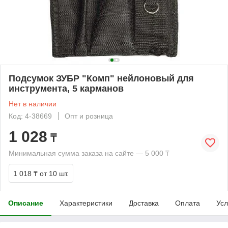
Подсумок ЗУБР "Комп" нейлоновый для
инструмента, 5 карманов
Нет в наличии
Код: 4-38669
Опт и розница
1 028
₸
Минимальная сумма заказа на сайте — 5 000 ₸
1 018 ₸
от 10 шт.
Описание
Характеристики
Доставка
Оплата
Усл