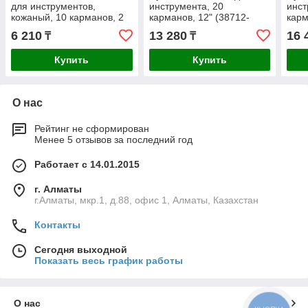
для инструментов,
инструмента, 20
инст
кожаный, 10 карманов, 2
карманов, 12" (38712-
карм
скобы (38510)
12_z01)
16_z
6 210
13 280
16 
₸
₸
Купить
Купить
О нас
Рейтинг не сформирован
Менее 5 отзывов за последний год
Работает с 14.01.2015
г. Алматы
г.Алматы, мкр.1, д.88, офис 1, Алматы, Казахстан
Контакты
Сегодня выходной
Показать весь график работы
О нас